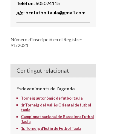
Telèfon:
605024115
a/e
:
bcnfutboltaula@gmail.com
Número d'inscripció en el Registre:
91/2021
Contingut relacionat
Esdeveniments de l'agenda
Torneig autonòmic de futbol taula
1r Torneig del Vallès Oriental de futbol
taula
Campionat nacional de Barcelona Futbol
Taula
1r. Torneig d’Estiu de Futbol Taula