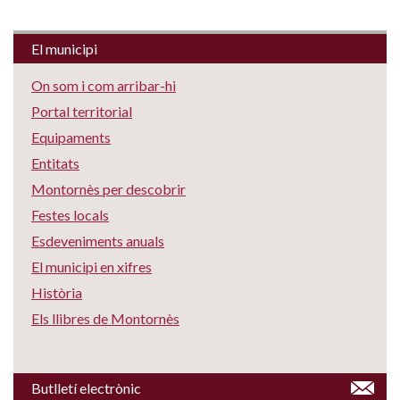
El municipi
On som i com arribar-hi
Portal territorial
Equipaments
Entitats
Montornès per descobrir
Festes locals
Esdeveniments anuals
El municipi en xifres
Història
Els llibres de Montornès
Butlletí electrònic