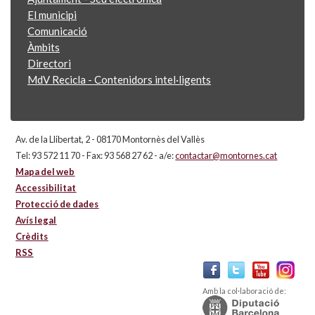
El municipi
Comunicació
Àmbits
Directori
MdV Recicla - Contenidors intel·ligents
Av. de la Llibertat, 2 - 08170 Montornès del Vallès
Tel: 93 572 11 70 - Fax: 93 568 27 62 - a/e:
contactar@montornes.cat
Mapa del web
Accessibilitat
Protecció de dades
Avís legal
Crèdits
RSS
Amb la col·laboració de: