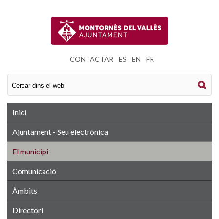
CONTACTAR
|
ES
|
EN
|
FR
Inici
Ajuntament - Seu electrònica
El municipi
Comunicació
Àmbits
Directori