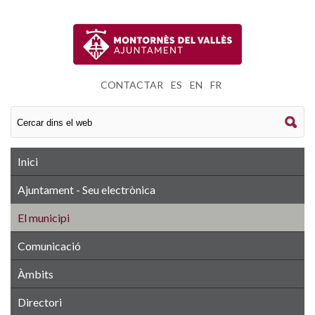
CONTACTAR
|
ES
|
EN
|
FR
Inici
Ajuntament - Seu electrònica
El municipi
Comunicació
Àmbits
Directori