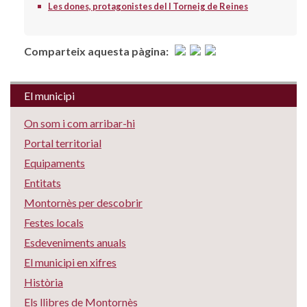
Les dones, protagonistes del I Torneig de Reines
Comparteix aquesta pàgina:
El municipi
On som i com arribar-hi
Portal territorial
Equipaments
Entitats
Montornès per descobrir
Festes locals
Esdeveniments anuals
El municipi en xifres
Història
Els llibres de Montornès