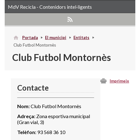
MdV Recicla - Contenidors intel·ligents
Portada
El municipi
Entitats
Club Futbol Montornès
Club Futbol Montornès
Imprimeix
Contacte
Nom:
Club Futbol Montornès
Adreça:
Zona esportiva municipal
(Gran vial, 3)
Telèfon:
93 568 36 10