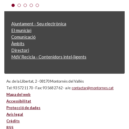
Ajuntament - Seu electrònica
El municipi
Comunicació
Àmbits
Directori
MdV Recicla - Contenidors intel·ligents
Av. de la Llibertat, 2 - 08170 Montornès del Vallès
Tel: 93 572 11 70 - Fax: 93 568 27 62 - a/e:
contactar@montornes.cat
Mapa del web
Accessibilitat
Protecció de dades
Avís legal
Crèdits
RSS