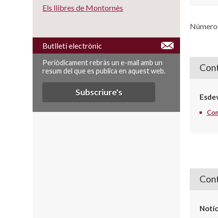
Els llibres de Montornès
Número d
Butlletí electrònic
Periòdicament rebràs un e-mail amb un
Cont
resum del que es publica en aquest web.
Subscriure's
Esde
Con
Cont
Notíc