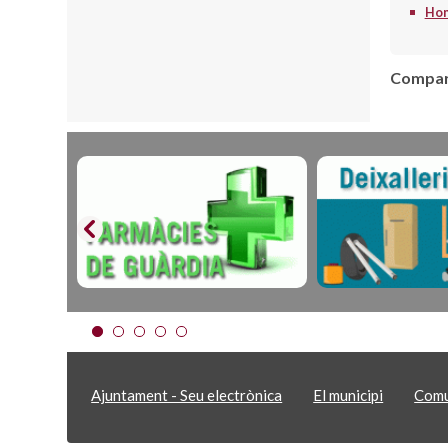
Hom
Compart
Ajuntament - Seu electrònica
El municipi
Comu