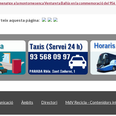
enatge a la montornesenca Ventureta Ballús en la commemoració del 95è an
eix aquesta pàgina:
nicació
Àmbits
Directori
MdV Recicla - Contenidors int