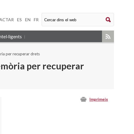
ACTAR
|
ES
|
EN
|
FR
tel·ligents
ia per recuperar drets
emòria per recuperar
Imprimeix