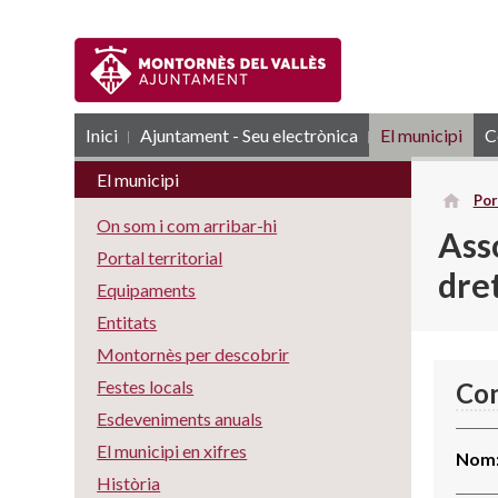
Inici
Ajuntament - Seu electrònica
RSS
El municipi
C
El municipi
Por
On som i com arribar-hi
Ass
Portal territorial
dre
Equipaments
Entitats
Montornès per descobrir
Festes locals
Con
Esdeveniments anuals
El municipi en xifres
Nom
Història