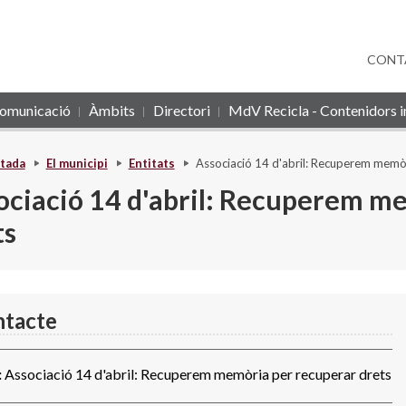
CONT
omunicació
Àmbits
Directori
MdV Recicla - Contenidors in
tada
El municipi
Entitats
Associació 14 d'abril: Recuperem memòr
ociació 14 d'abril: Recuperem m
ts
tacte
:
Associació 14 d'abril: Recuperem memòria per recuperar drets