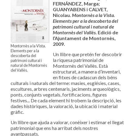
FERNÁNDEZ, Marga;
GUANYABENS i CALVET,
Nicolau.
Montornès a la Vista.
Elements per a la descoberta del
patrimoni cultural i natural de
Montornès del Vallès
. Edició de
l’Ajuntament de Montornès,
2009.
Montornès a la Vista.
Elements per a la
Un llibre que pretén fer descobrir
descoberta del
la riquesa patrimonial de
patrimoni cultural i
Montornès del Vallès. Està
natural de Montornès
del Vallès.
estructurat, a manera d’inventari,
en fitxes de cadascun dels béns
culturals i naturals del terme: masies, esglésies, cases,
escultures, arbres centenaris, jaciments arqueològics,
ponts, conjunts vegetals, fortificacions, figures
festives... De cada element hi trobem la descripció, les
dades històriques, la valoració, la ubicació i material
gràfic.
Un llibre que ajuda a valorar, conèixer i estimar el llegat
patrimonial que ens ha arribat dels nostres
avantpassats.