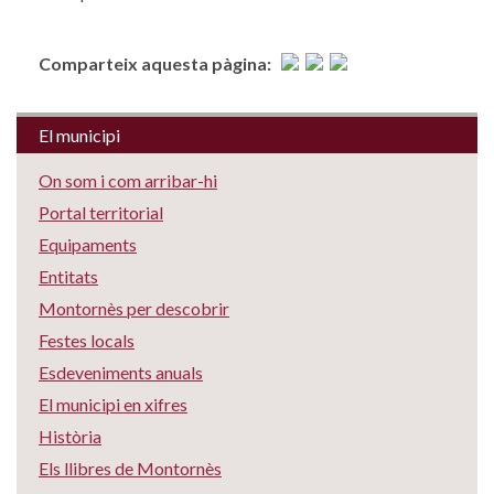
Comparteix aquesta pàgina:
El municipi
On som i com arribar-hi
Portal territorial
Equipaments
Entitats
Montornès per descobrir
Festes locals
Esdeveniments anuals
El municipi en xifres
Història
Els llibres de Montornès