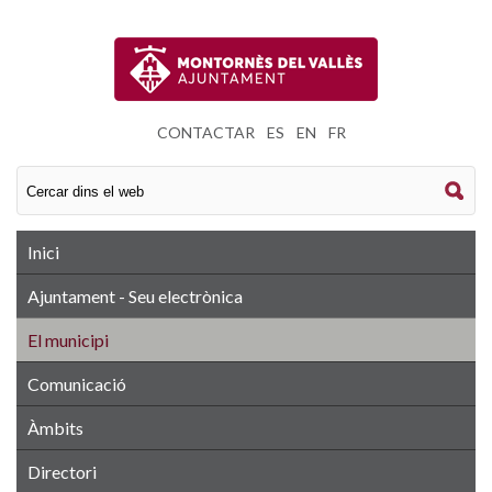
CONTACTAR
|
ES
|
EN
|
FR
Inici
Ajuntament - Seu electrònica
El municipi
Comunicació
Àmbits
Directori