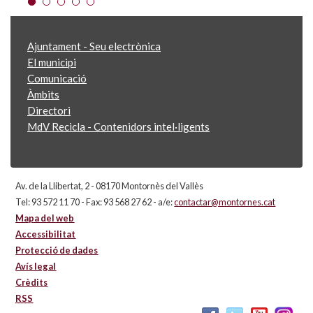
Ajuntament - Seu electrònica
El municipi
Comunicació
Àmbits
Directori
MdV Recicla - Contenidors intel·ligents
Av. de la Llibertat, 2 - 08170 Montornès del Vallès
Tel: 93 572 11 70 - Fax: 93 568 27 62 - a/e:
contactar@montornes.cat
Mapa del web
Accessibilitat
Protecció de dades
Avís legal
Crèdits
RSS