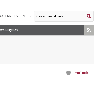
ACTAR
|
ES
|
EN
|
FR
tel·ligents
Imprimeix