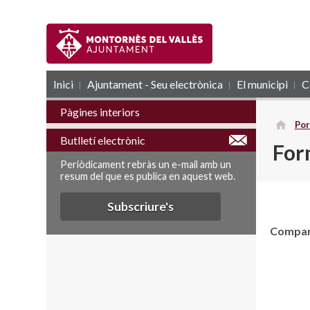
Inici
Ajuntament - Seu electrònica
RSS
El municipi
C
Pàgines interiors
Por
Butlletí electrònic
For
Periòdicament rebràs un e-mail amb un
resum del que es publica en aquest web.
Subscriure's
Compart