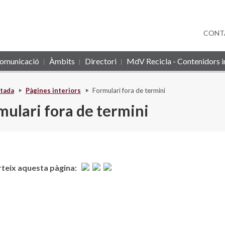
CONT
omunicació
Àmbits
Directori
MdV Recicla - Contenidors in
tada
Pàgines interiors
Formulari fora de termini
mulari fora de termini
eix aquesta pàgina: