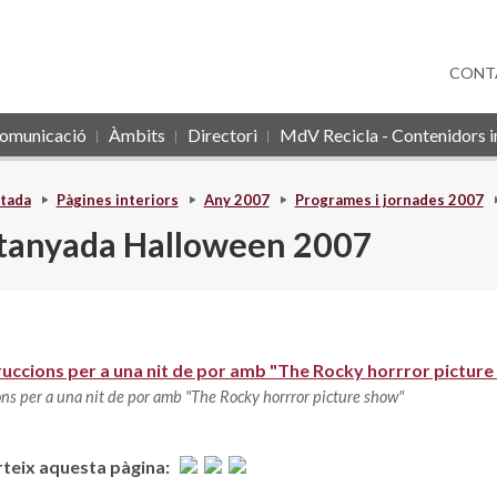
CONT
omunicació
Àmbits
Directori
MdV Recicla - Contenidors in
tada
Pàgines interiors
Any 2007
Programes i jornades 2007
tanyada Halloween 2007
ruccions per a una nit de por amb "The Rocky horrror pictur
ons per a una nit de por amb "The Rocky horrror picture show"
eix aquesta pàgina: