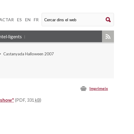
ACTAR
|
ES
|
EN
|
FR
tel·ligents
Castanyada Halloween 2007
Imprimeix
e show"
(PDF, 331
kB
)