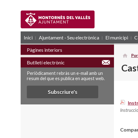
Inici
Ajuntament - Seu electrònica
RSS
El municipi
C
Pàgines interiors
Por
Butlletí electrònic
Cas
Periòdicament rebràs un e-mail amb un
resum del que es publica en aquest web.
Subscriure's
Inst
Instrucci
Compart