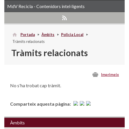
MdV Recicla - Contenidors intel·ligents
Portada
Àmbits
Policia Local
Tràmits relacionats
Tràmits relacionats
Imprimeix
No s'ha trobat cap tràmit.
Comparteix aquesta pàgina:
Àmbits