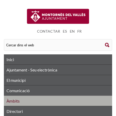
CONTACTAR
|
ES
|
EN
|
FR
Inici
Ajuntament - Seu electrònica
El municipi
Comunicació
Àmbits
Directori