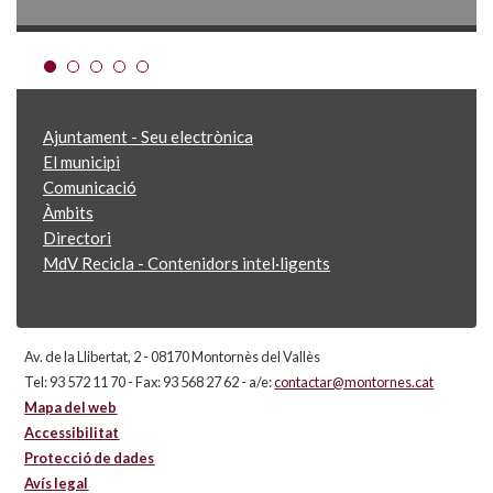
Ajuntament - Seu electrònica
El municipi
Comunicació
Àmbits
Directori
MdV Recicla - Contenidors intel·ligents
Av. de la Llibertat, 2 - 08170 Montornès del Vallès
Tel: 93 572 11 70 - Fax: 93 568 27 62 - a/e:
contactar@montornes.cat
Mapa del web
Accessibilitat
Protecció de dades
Avís legal