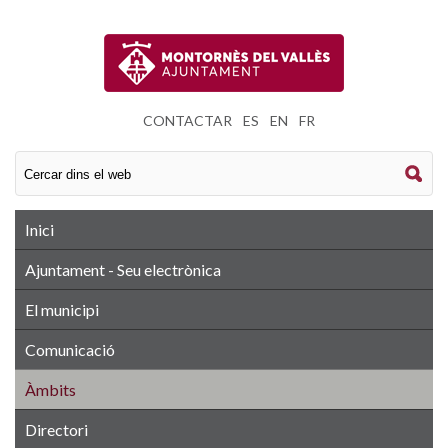
CONTACTAR
|
ES
|
EN
|
FR
Inici
Ajuntament - Seu electrònica
El municipi
Comunicació
Àmbits
Directori