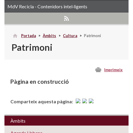
MdV Recicla - Contenidors intel·ligents
Portada
Àmbits
Cultura
Patrimoni
Patrimoni
Imprimeix
Pàgina en construcció
Comparteix aquesta pàgina:
Àmbits
Agenda Urbana