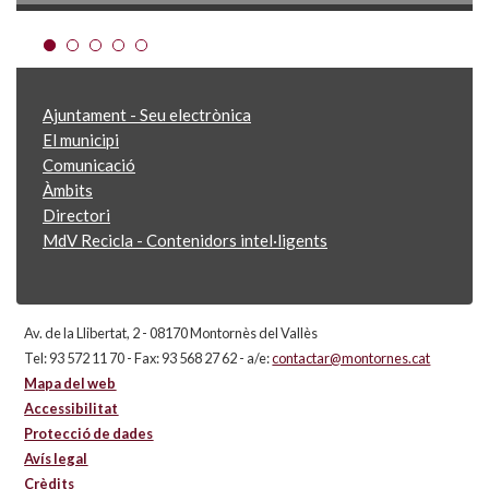
Ajuntament - Seu electrònica
El municipi
Comunicació
Àmbits
Directori
MdV Recicla - Contenidors intel·ligents
Av. de la Llibertat, 2 - 08170 Montornès del Vallès
Tel: 93 572 11 70 - Fax: 93 568 27 62 - a/e:
contactar@montornes.cat
Mapa del web
Accessibilitat
Protecció de dades
Avís legal
Crèdits