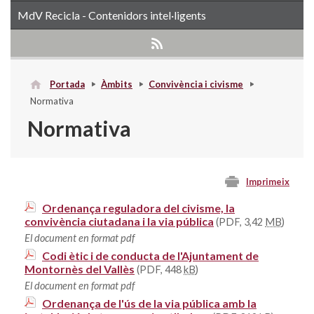
MdV Recicla - Contenidors intel·ligents
Portada
Àmbits
Convivència i civisme
Normativa
Normativa
Imprimeix
Ordenança reguladora del civisme, la
convivència ciutadana i la via pública
(PDF, 3,42
MB
)
El document en format pdf
Codi ètic i de conducta de l'Ajuntament de
Montornès del Vallès
(PDF, 448
kB
)
El document en format pdf
Ordenança de l'ús de la via pública amb la