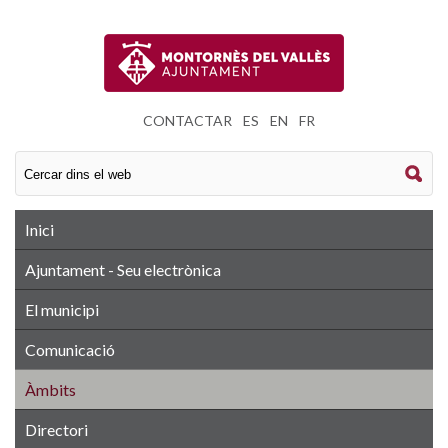
CONTACTAR
|
ES
|
EN
|
FR
Inici
Ajuntament - Seu electrònica
El municipi
Comunicació
Àmbits
Directori