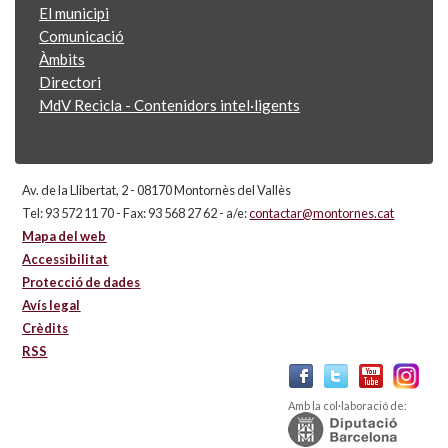
El municipi
Comunicació
Àmbits
Directori
MdV Recicla - Contenidors intel·ligents
Av. de la Llibertat, 2 - 08170 Montornès del Vallès
Tel: 93 572 11 70 - Fax: 93 568 27 62 - a/e:
contactar@montornes.cat
Mapa del web
Accessibilitat
Protecció de dades
Avís legal
Crèdits
RSS
Amb la col·laboració de: