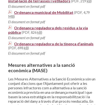
instal·lació de terrasses i vetlladors
(PDF, 219
kB
)
El document en format pdf
Ordenança municipal de Mobilitat
(PDF, 4,79
MB
)
El document en format pdf
Ordenança reguladora dels residus a la via
pública
(PDF, 826
kB
)
El document en format pdf
Ordenança reguladora de la tinença d’animals
(PDF, 698
kB
)
El document en format pdf
Mesures alternatives a la sanció
econòmica (MASE)
Les Mesures Alternatives a la Sanció Econòmica són un
conjunt d’accions que l'Ajuntament pot oferir a les
persones infractores com a alternativa a la sanció
econòmica prevista en una ordenança municipal i que
basen la seva estratègia en la responsabilització i la
reparació del dany a través d’un procés reeducatiu. En