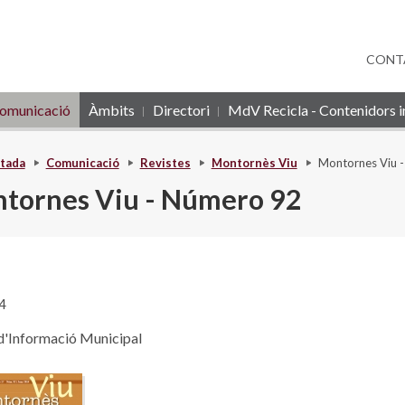
CONT
omunicació
Àmbits
Directori
MdV Recicla - Contenidors in
tada
Comunicació
Revistes
Montornès Viu
Montornes Viu 
tornes Viu - Número 92
4
 d'Informació Municipal