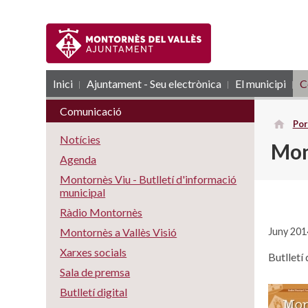
Inici
Ajuntament - Seu electrònica
RSS
El municipi
C
Comunicació
Por
Notícies
Mon
Agenda
Montornès Viu - Butlletí d'informació
municipal
Ràdio Montornès
Juny 201
Montornès a Vallès Visió
Xarxes socials
Butlletí
Sala de premsa
Butlletí digital