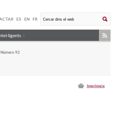
ACTAR
|
ES
|
EN
|
FR
tel·ligents
- Número 92
Imprimeix