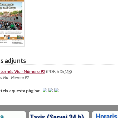
s adjunts
ornès Viu - Número 92
(PDF, 6,36
MB
)
s Viu - Número 92
eix aquesta pàgina: