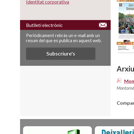
Identitat corporativa
Butlletí electrònic
Periòdicament rebràs un e-mail amb un
resum del que es publica en aquest web.
Subscriure's
Arxiu
Mont
Montornè
Compart