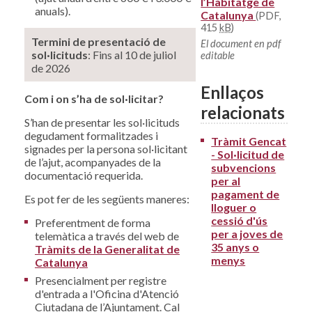
l’Habitatge de
anuals).
Catalunya
(PDF,
415
kB
)
Termini de presentació de
El document en pdf
sol·licituds
: Fins al 10 de juliol
editable
de 2026
Enllaços
Com i on s’ha de sol·licitar?
relacionats
S’han de presentar les sol·licituds
degudament formalitzades i
Tràmit Gencat
signades per la persona sol·licitant
- Sol·licitud de
de l’ajut, acompanyades de la
subvencions
documentació requerida.
per al
pagament de
Es pot fer de les següents maneres:
lloguer o
cessió d'ús
Preferentment de forma
per a joves de
telemàtica a través del web de
35 anys o
Tràmits de la Generalitat de
menys
Catalunya
Presencialment per registre
d'entrada a l'Oficina d'Atenció
Ciutadana de l’Ajuntament. Cal