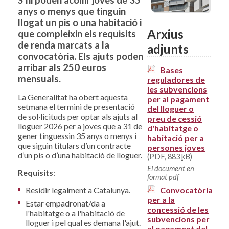
S’hi poden acollir joves de 35
anys o menys que tinguin
llogat un pis o una habitació i
Arxius
que compleixin els requisits
de renda marcats a la
adjunts
convocatòria. Els ajuts poden
arribar als 250 euros
Bases
mensuals.
reguladores de
les subvencions
La Generalitat ha obert aquesta
per al pagament
setmana el termini de presentació
del lloguer o
de sol·licituds per optar als ajuts al
preu de cessió
lloguer 2026 per a joves que a 31 de
d'habitatge o
gener tinguessin 35 anys o menys i
habitació per a
que siguin titulars d’un contracte
persones joves
d’un pis o d’una habitació de lloguer.
(PDF, 883
kB
)
El document en
Requisits
:
format pdf
Convocatòria
Residir legalment a Catalunya.
per a la
Estar empadronat/da a
concessió de les
l'habitatge o a l'habitació de
subvencions per
lloguer i pel qual es demana l'ajut.
al pagament del