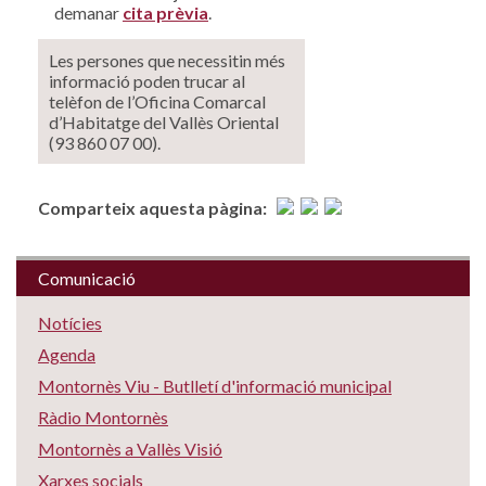
demanar
cita prèvia
.
Les persones que necessitin més
informació poden trucar al
telèfon de l’Oficina Comarcal
d’Habitatge del Vallès Oriental
(93 860 07 00).
Comparteix aquesta pàgina:
Comunicació
Notícies
Agenda
Montornès Viu - Butlletí d'informació municipal
Ràdio Montornès
Montornès a Vallès Visió
Xarxes socials