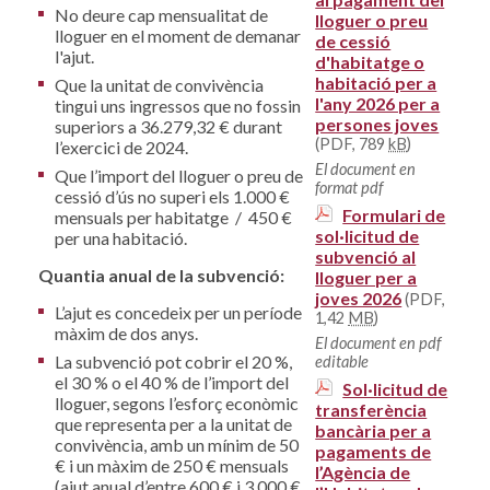
No deure cap mensualitat de
lloguer o preu
lloguer en el moment de demanar
de cessió
l'ajut.
d'habitatge o
habitació per a
Que la unitat de convivència
l'any 2026 per a
tingui uns ingressos que no fossin
persones joves
superiors a 36.279,32 € durant
(PDF, 789
kB
)
l’exercici de 2024.
El document en
Que l’import del lloguer o preu de
format pdf
cessió d’ús no superi els 1.000 €
Formulari de
mensuals per habitatge / 450 €
sol·licitud de
per una habitació.
subvenció al
Quantia anual de la subvenció:
lloguer per a
joves 2026
(PDF,
L’ajut es concedeix per un període
1,42
MB
)
màxim de dos anys.
El document en pdf
La subvenció pot cobrir el 20 %,
editable
el 30 % o el 40 % de l’import del
Sol·licitud de
lloguer, segons l’esforç econòmic
transferència
que representa per a la unitat de
bancària per a
convivència, amb un mínim de 50
pagaments de
€ i un màxim de 250 € mensuals
l’Agència de
(ajut anual d’entre 600 € i 3.000 €