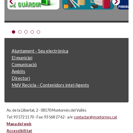
Ajuntament - Seu electrònica
El municipi
Comunicació
Àmbits
Directori
MdV Recicla - Contenidors intel·ligents
Av. de la Llibertat, 2 - 08170 Montornès del Vallès
Tel: 93 572 11 70 - Fax: 93 568 27 62 - a/e:
contactar@montornes.cat
Mapa del web
Accessibilitat