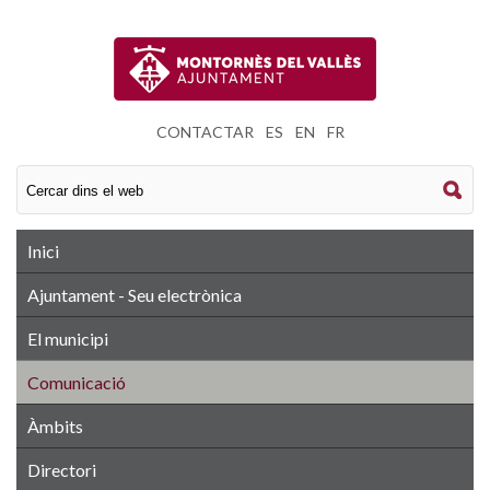
CONTACTAR
|
ES
|
EN
|
FR
Inici
Ajuntament - Seu electrònica
El municipi
Comunicació
Àmbits
Directori