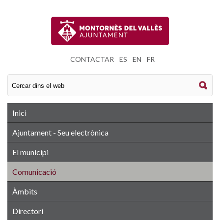
CONTACTAR
|
ES
|
EN
|
FR
Inici
Ajuntament - Seu electrònica
El municipi
Comunicació
Àmbits
Directori