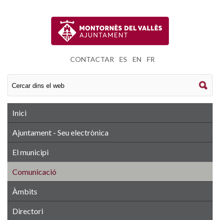
CONTACTAR
|
ES
|
EN
|
FR
Inici
Ajuntament - Seu electrònica
El municipi
Comunicació
Àmbits
Directori