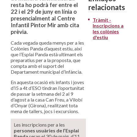
resta ho podrà fer entre el
relacionats
22 i el 29 de juny en línia o
presencialment al Centre
Tràmit -
Infantil Pintor Mir amb cita
Inscripcions a
les colònies
prèvia.
d'estiu
Cada vegada queda menys per a les
Colònies Panda d’aquest estiu, així
que l’Esplai Panda està ultimant els
preparatius per a la proposta, que
compta amb el suport del
Departament municipal d’Infància.
En aquesta ocasió els infants i joves
d’I5 a 4t d’ESO tindran l’oportunitat
de passar la setmana del 2 al 9
d'agost a la casa Can Freu, a Vilobí
d’Onyar (Girona), realitzant tota
mena de tallers, jocs i excursions.
Les inscripcions per a les
persones usuàries de l’Esplai
Panda
seran el 30 de maig, d’11