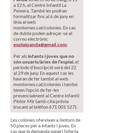
a 12 h, al Centre Infantil La
Peixera. També les podran
formalitzar fins al 6 de juny en
línia al web
montornes.cat/colonies. En cas
de dubte poden adreçar-se al
correu electrònic
esplaipanda@gmail.com
.
Per als
infants i joves que no
són usuaris/àries de l’esplai
, el
període d’inscripció serà del 22
al 29 de juny. En aquest cas les
hauran de fer també al web
montornes.cat/colonies i també
tenen l’opció de fer-les
presencialment al Centre Infantil
Pintor Mir (amb cita prèvia
trucant al telèfon 671 001 527).
Les colònies ofereixen a l’entorn de
50 places per a infants i joves. En
cas que la demanda superi l’oferta