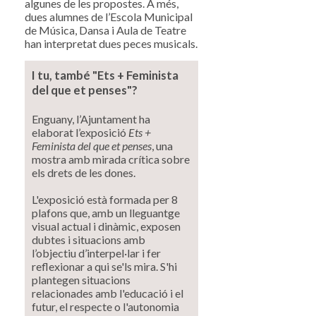
algunes de les propostes. A més,
dues alumnes de l’Escola Municipal
de Música, Dansa i Aula de Teatre
han interpretat dues peces musicals.
I tu, també "Ets + Feminista
del que et p
e
nses"?
Enguany, l’Ajuntament ha
elaborat l’exposició
Ets +
Feminista del que et penses
, una
mostra amb mirada crítica sobre
els drets de les dones.
L'exposició està formada per 8
plafons que, amb un lleguantge
visual actual i dinàmic, exposen
dubtes i situacions amb
l’objectiu d’interpel·lar i fer
reflexionar a qui se'ls mira. S'hi
plantegen situacions
relacionades amb l'educació i el
futur, el respecte o l'autonomia