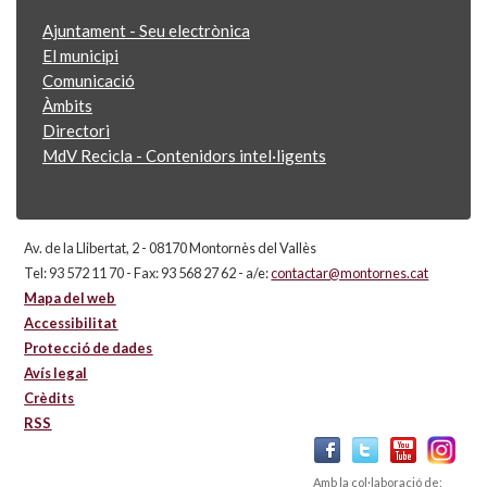
Ajuntament - Seu electrònica
El municipi
Comunicació
Àmbits
Directori
MdV Recicla - Contenidors intel·ligents
Av. de la Llibertat, 2 - 08170 Montornès del Vallès
Tel: 93 572 11 70 - Fax: 93 568 27 62 - a/e:
contactar@montornes.cat
Mapa del web
Accessibilitat
Protecció de dades
Avís legal
Crèdits
RSS
Amb la col·laboració de: