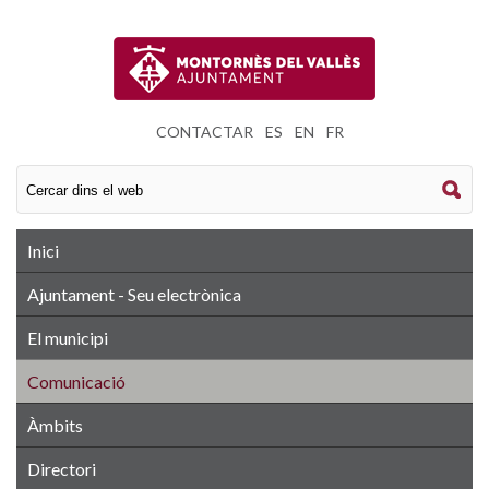
CONTACTAR
|
ES
|
EN
|
FR
Inici
Ajuntament - Seu electrònica
El municipi
Comunicació
Àmbits
Directori