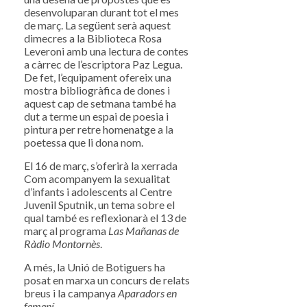
desenvoluparan durant tot el mes
de març. La següent serà aquest
dimecres a la Biblioteca Rosa
Leveroni amb una lectura de contes
a càrrec de l’escriptora Paz Legua.
De fet, l’equipament ofereix una
mostra bibliogràfica de dones i
aquest cap de setmana també ha
dut a terme un espai de poesia i
pintura per retre homenatge a la
poetessa que li dona nom.
El 16 de març, s’oferirà la xerrada
Com acompanyem la sexualitat
d’infants i adolescents al Centre
Juvenil Sputnik, un tema sobre el
qual també es reflexionarà el 13 de
març al programa
Las Mañanas de
Ràdio Montornès
.
A més, la Unió de Botiguers ha
posat en marxa un concurs de relats
breus i la campanya
Aparadors en
femení
.