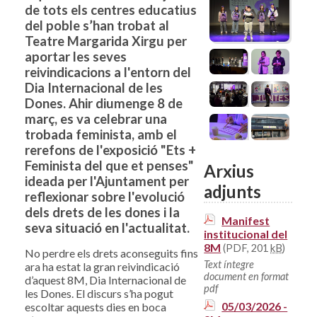
de tots els centres educatius
del poble s’han trobat al
Teatre Margarida Xirgu per
aportar les seves
reivindicacions a l'entorn del
Dia Internacional de les
Dones. Ahir diumenge 8 de
març, es va celebrar una
trobada feminista, amb el
rerefons de l'exposició "Ets +
Feminista del que et penses"
Arxius
ideada per l'Ajuntament per
adjunts
reflexionar sobre l'evolució
dels drets de les dones i la
Manifest
seva situació en l'actualitat.
institucional del
8M
(PDF, 201
kB
)
No perdre els drets aconseguits fins
Text íntegre
ara ha estat la gran reivindicació
document en format
d’aquest 8M, Dia Internacional de
pdf
les Dones. El discurs s’ha pogut
05/03/2026 -
escoltar aquests dies en boca