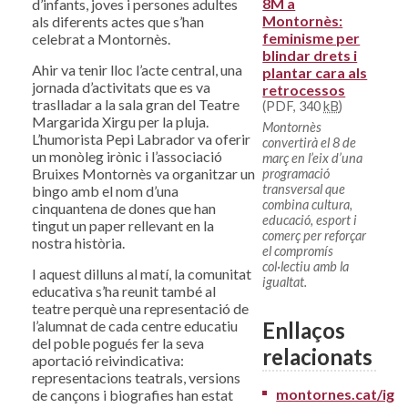
8M a
d’infants, joves i persones adultes
Montornès:
als diferents actes que s’han
feminisme per
celebrat a Montornès.
blindar drets i
Ahir va tenir lloc l’acte central, una
plantar cara als
jornada d’activitats que es va
retrocessos
traslladar a la sala gran del Teatre
(PDF, 340
kB
)
Margarida Xirgu per la pluja.
Montornès
L’humorista Pepi Labrador va oferir
convertirà el 8 de
un monòleg irònic i l’associació
març en l’eix d’una
Bruixes Montornès va organitzar un
programació
transversal que
bingo amb el nom d’una
combina cultura,
cinquantena de dones que han
educació, esport i
tingut un paper rellevant en la
comerç per reforçar
nostra història.
el compromís
col·lectiu amb la
I aquest dilluns al matí, la comunitat
igualtat.
educativa s’ha reunit també al
teatre perquè una representació de
Enllaços
l’alumnat de cada centre educatiu
del poble pogués fer la seva
relacionats
aportació reivindicativa:
representacions teatrals, versions
montornes.cat/igua
de cançons i biografies han estat