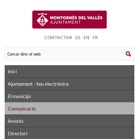
CONTACTAR
|
ES
|
EN
|
FR
Inici
Ajuntament - Seu electrònica
El municipi
Comunicació
Àmbits
Directori