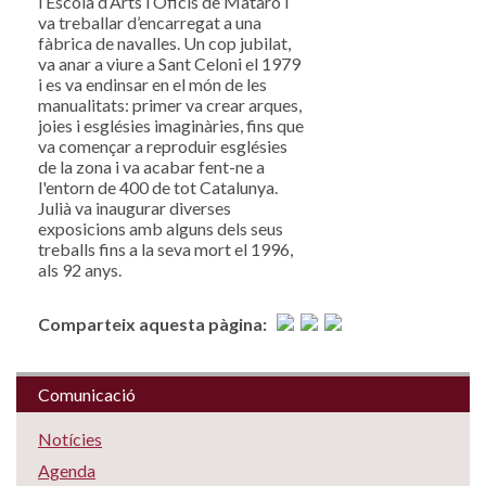
l’Escola d’Arts i Oficis de Mataró i
va treballar d’encarregat a una
fàbrica de navalles. Un cop jubilat,
va anar a viure a Sant Celoni el 1979
i es va endinsar en el món de les
manualitats: primer va crear arques,
joies i esglésies imaginàries, fins que
va començar a reproduir esglésies
de la zona i va acabar fent-ne a
l'entorn de 400 de tot Catalunya.
Julià va inaugurar diverses
exposicions amb alguns dels seus
treballs fins a la seva mort el 1996,
als 92 anys.
Comparteix aquesta pàgina:
Comunicació
Notícies
Agenda