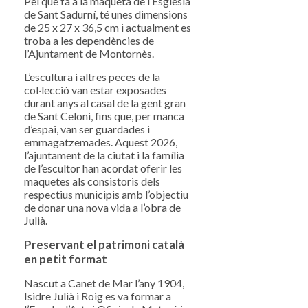
Pel que fa a la maqueta de l’Església
de Sant Sadurní, té unes dimensions
de 25 x 27 x 36,5 cm i actualment es
troba a les dependències de
l’Ajuntament de Montornès.
L’escultura i altres peces de la
col·lecció van estar exposades
durant anys al casal de la gent gran
de Sant Celoni, fins que, per manca
d’espai, van ser guardades i
emmagatzemades. Aquest 2026,
l’ajuntament de la ciutat i la família
de l’escultor han acordat oferir les
maquetes als consistoris dels
respectius municipis amb l’objectiu
de donar una nova vida a l’obra de
Julià.
Preservant el patrimoni català
en petit format
Nascut a Canet de Mar l’any 1904,
Isidre Julià i Roig es va formar a