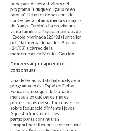
bona part de les activitats del
programa “Eduquem i gaudim en
família”. Hi ha tot de sessions de
contes per a infants menors i majors
de 3 anys. També s’ha previst una
visita familiar a l’equipament des de
l’Escola Marinada (26/01) i un taller
pel Dia Internacional dels Boscos
(24/03) a càrrec de la
montornesenca Mònica Garrido.
Conversar per aprendre i
consensuar
Una de les activitats habituals de la
programació és l’Espai de Debat
Educatiu, un seguit de trobades
mensuals en què pares, mares i
professionals del sector conversen
sobre l’educació d’infants i joves.
Aquest trimestre els i les
participants continuaran
compartint reflexions i consensuant
criteris a l’entorn del tema “Educar