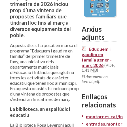
trimestre de 2026 inclou
prop d’una vintena de
propostes familiars que
tindran lloc fins al març a
Arxius
diversos equipaments del
poble.
adjunts
Aquests dies s’ha posat en marxa el
Eduquem i
programa “Eduquem i gaudim en
gaudim en
família” del primer trimestre de
família gener -
l’any, una iniciativa dels
març 2026
(PDF,
departaments municipals
1,41
MB
)
d’Educació i Infància que aglutina
El document en
totes les activitats de caràcter
format pdf.
educatiu que tenen lloc al municipi.
En aquesta ocasió s’hi inclouen prop
d’una vintena de propostes que
Enllaços
s’estendran fins al mes de març.
relacionats
La biblioteca, un espai lúdic i
educatiu
montornes.cat/ins
entrades.montorne
La Biblioteca Rosa Leveroni acull