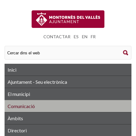
CONTACTAR
|
ES
|
EN
|
FR
Inici
Ajuntament - Seu electrònica
El municipi
Comunicació
Àmbits
Directori