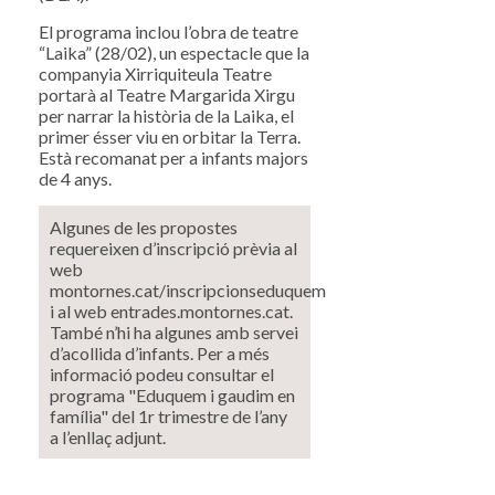
El programa inclou l’obra de teatre
“Laika” (28/02), un espectacle que la
companyia Xirriquiteula Teatre
portarà al Teatre Margarida Xirgu
per narrar la història de la Laika, el
primer ésser viu en orbitar la Terra.
Està recomanat per a infants majors
de 4 anys.
Algunes de les propostes
requereixen d’inscripció prèvia al
web
montornes.cat/inscripcionseduquem
i al web entrades.montornes.cat.
També n’hi ha algunes amb servei
d’acollida d’infants. Per a més
informació podeu consultar el
programa "Eduquem i gaudim en
família" del 1r trimestre de l’any
a l’enllaç adjunt.