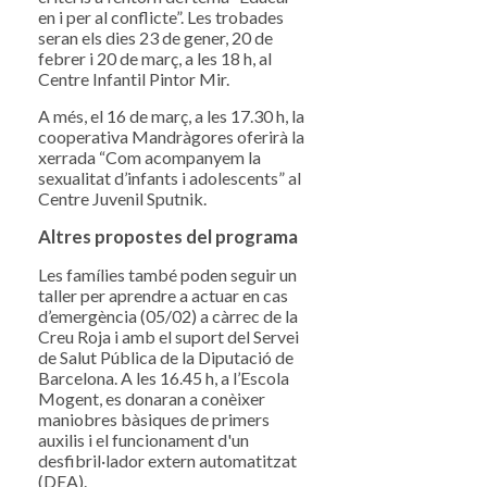
en i per al conflicte”. Les trobades
seran els dies 23 de gener, 20 de
febrer i 20 de març, a les 18 h, al
Centre Infantil Pintor Mir.
A més, el 16 de març, a les 17.30 h, la
cooperativa Mandràgores oferirà la
xerrada “Com acompanyem la
sexualitat d’infants i adolescents” al
Centre Juvenil Sputnik.
Altres propostes del programa
Les famílies també poden seguir un
taller per aprendre a actuar en cas
d’emergència (05/02) a càrrec de la
Creu Roja i amb el suport del Servei
de Salut Pública de la Diputació de
Barcelona. A les 16.45 h, a l’Escola
Mogent, es donaran a conèixer
maniobres bàsiques de primers
auxilis i el funcionament d'un
desfibril·lador extern automatitzat
(DEA).