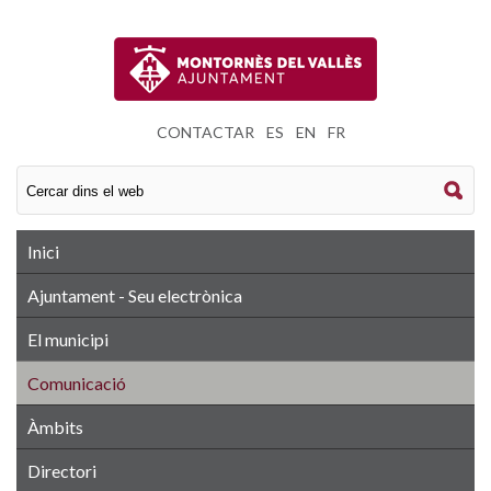
CONTACTAR
|
ES
|
EN
|
FR
Inici
Ajuntament - Seu electrònica
El municipi
Comunicació
Àmbits
Directori