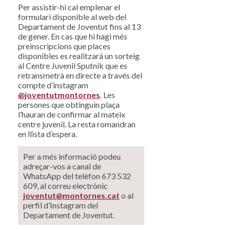
Per assistir-hi cal emplenar el
formulari disponible al web del
Departament de Joventut fins al 13
de gener. En cas que hi hagi més
preinscripcions que places
disponibles es realitzarà un sorteig
al Centre Juvenil Sputnik que es
retransmetrà en directe a través del
compte d’instagram
@joventutmontornes
. Les
persones que obtinguin plaça
l’hauran de confirmar al mateix
centre juvenil. La resta romandran
en llista d’espera.
Per a més informació podeu
adreçar-vos a canal de
WhatsApp del telèfon 673 532
609, al correu electrònic
joventut@montornes.cat
o al
perfil d’Instagram del
Departament de Joventut.