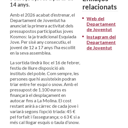
14 anys.
relacionats
Amb el 2026 acabat d’estrenar, el
Web del
Departament de Joventut ha
Departament
anunciat la primera activitat dels
de Joventut
pressupostos participatius joves
Kosmos: la ja tradicional Esquiada
Instagram del
Jove. Per sisè any consecutiu, el
Departament
jovent de 12 a 17 anys l’ha escollit
de Joventut
en la seva assemblea.
La sortida tindrà lloc el 16 de febrer,
festiu de lliure disposició als
instituts del poble. Com sempre, les
persones que hi assisteixin podran
triar entre fer esquí o snow. Amb el
pressupost de 1.100 euros es
finançarà el desplaçament en
autocar fins a La Molina. El cost
restant anirà a càrrec de cada jove i
variarà segons l’opció triada: 45 €
pel forfait i l’assegurança; o 63 € si a
més cal llogar esquís o taula d’snow.