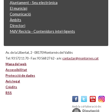
Ajuntament - Seu electrònica
El municipi
Comunicació
Àmbits
Directori
MdV Recicla - Contenidors intel·ligents
Av. de la Llibertat, 2 - 08170 Montornès del Vallès
Tel: 93 572 11 70 - Fax: 93 568 27 62 - a/e:
contactar@montornes.cat
Mapa del web
Accessibilitat
Protecció de dades
Avís legal
Crèdits
RSS
Amb la col·laboració de: