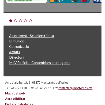
Ajuntament - Seu electrònica
El municipi
Comunicació
Àmbits
Directori
MdV Recicla - Contenidors intel·ligents
Av. de la Llibertat, 2 - 08170 Montornès del Vallès
Tel: 93 572 11 70 - Fax: 93 568 27 62 - a/e:
contactar@montornes.cat
Mapa del web
Accessibilitat
Protecció de dades