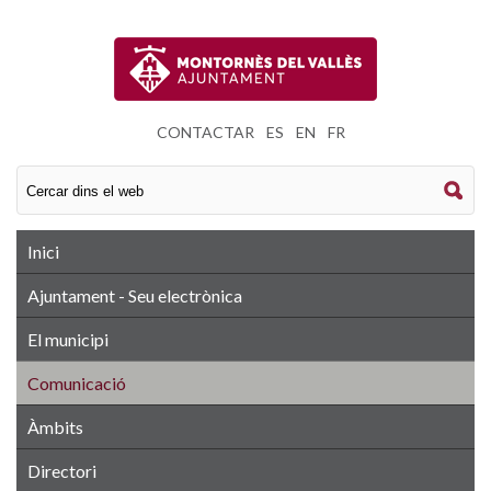
CONTACTAR
|
ES
|
EN
|
FR
Inici
Ajuntament - Seu electrònica
El municipi
Comunicació
Àmbits
Directori