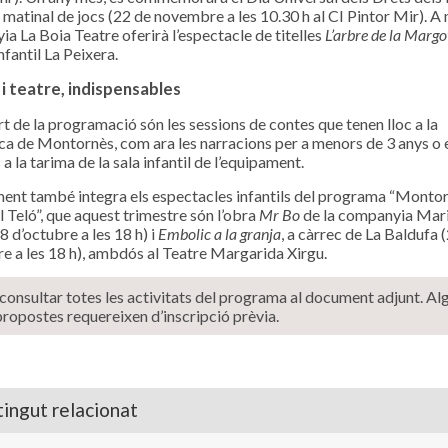
matinal de jocs (22 de novembre a les 10.30 h al CI Pintor Mir). A 
a La Boia Teatre oferirà l’espectacle de titelles
L’arbre de la Margo
nfantil La Peixera.
i teatre, indispensables
t de la programació són les sessions de contes que tenen lloc a la
ca de Montornès, com ara les narracions per a menors de 3 anys o e
 a la tarima de la sala infantil de l’equipament.
ent també integra els espectacles infantils del programa “Monto
l Teló”, que aquest trimestre són l’obra
Mr Bo
de la companyia Mari
8 d’octubre a les 18 h) i
Embolic a la granja
, a càrrec de La Baldufa 
 a les 18 h), ambdós al Teatre Margarida Xirgu.
onsultar totes les activitats del programa al document adjunt. Al
propostes requereixen d’inscripció prèvia.
ingut relacionat