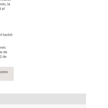
més, la
t
al
l tastet
rnès
e de
(2 de
gunes