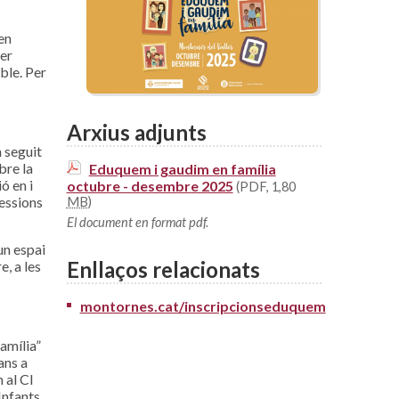
en
per
ble. Per
Arxius adjunts
 seguit
bre la
Eduquem i gaudim en família
ó en i
octubre - desembre 2025
(PDF, 1,80
sessions
MB
)
El document en format pdf.
un espai
Enllaços relacionats
e, a les
montornes.cat/inscripcionseduquem
amília”
ans a
 al CI
Infants