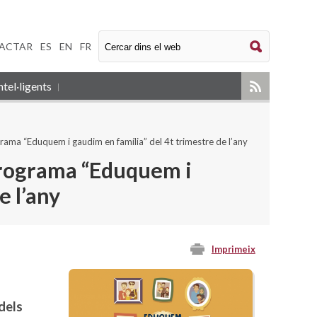
ACTAR
|
ES
|
EN
|
FR
tel·ligents
ograma “Eduquem i gaudim en família” del 4t trimestre de l’any
 programa “Eduquem i
e l’any
Imprimeix
dels