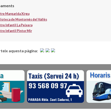
paments
tre Margarida Xirgu
lioteca de Montornès del Vallès
tre Infantil La Peixera
re Infantil Pintor Mir
eix aquesta pàgina: