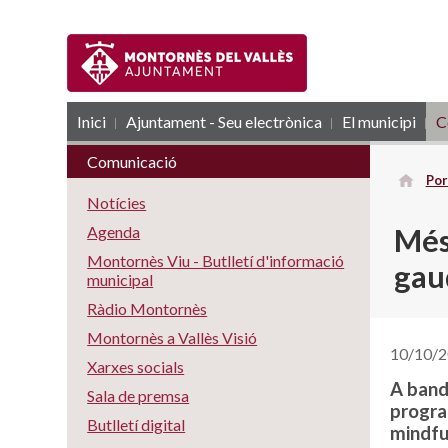
Inici
Ajuntament - Seu electrònica
RSS
El municipi
C
Comunicació
Por
Notícies
Més 
Agenda
Montornès Viu - Butlletí d'informació
gaud
municipal
Ràdio Montornès
Montornès a Vallès Visió
10/10/
Xarxes socials
A band
Sala de premsa
progra
Butlletí digital
mindful