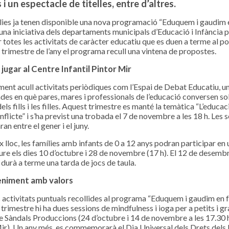
 i un espectacle de titelles, entre d’altres.
lies ja tenen disponible una nova programació “Eduquem i gaudim 
, una iniciativa dels departaments municipals d’Educació i Infància 
r totes les activitats de caràcter educatiu que es duen a terme al po
r trimestre de l’any el programa recull una vintena de propostes.
 jugar al Centre Infantil Pintor Mir
ment acull activitats periòdiques com l’Espai de Debat Educatiu, un
des en què pares, mares i professionals de l’educació conversen so
els fills i les filles. Aquest trimestre es manté la temàtica “L’educaci
nflicte” i s’ha previst una trobada el 7 de novembre a les 18 h. Les 
an entre el gener i el juny.
x lloc, les famílies amb infants de 0 a 12 anys podran participar en 
liure els dies 10 d’octubre i 28 de novembre (17 h). El 12 de desembr
i durà a terme una tarda de jocs de taula.
eniment amb valors
s activitats puntuals recollides al programa “Eduquem i gaudim en f
trimestre hi ha dues sessions de mindfulness i ioga per a petits i gr
e Sàndals Produccions (24 d’octubre i 14 de novembre a les 17.30 h
ir). Un any més, es commemorarà el Dia Universal dels Drets dels 