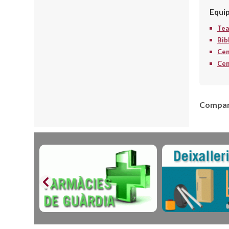
Equi
Tea
Bib
Cen
Cent
Compart