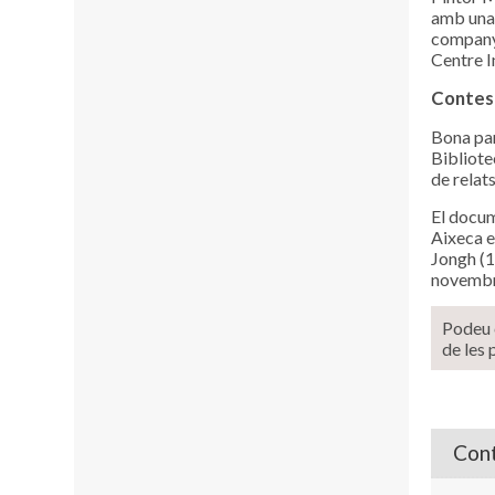
amb una 
companyi
Centre I
Contes 
Bona par
Bibliote
de relats
El docum
Aixeca e
Jongh (1
novembre
Podeu c
de les 
Cont