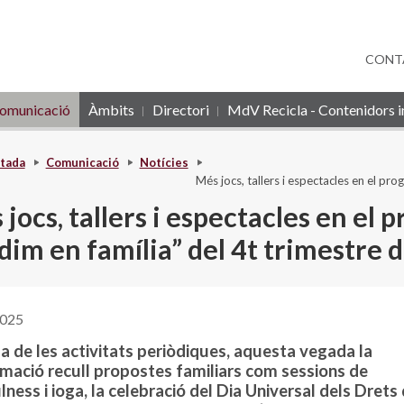
CONT
omunicació
Àmbits
Directori
MdV Recicla - Contenidors in
tada
Comunicació
Notícies
Més jocs, tallers i espectacles en el pr
jocs, tallers i espectacles en el
im en família” del 4t trimestre d
2025
a de les activitats periòdiques, aquesta vegada la
mació recull propostes familiars com sessions de
ness i ioga, la celebració del Dia Universal dels Drets 