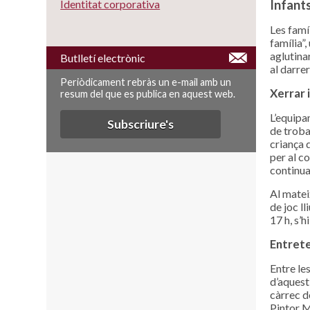
Infants
Identitat corporativa
Les famí
família”
aglutina
Butlletí electrònic
al darre
Periòdicament rebràs un e-mail amb un
Xerrar i
resum del que es publica en aquest web.
L’equipa
Subscriure's
de troba
criança d
per al co
continuar
Al matei
de joc l
17 h, s’h
Entret
Entre le
d’aquest 
càrrec d
Pintor M