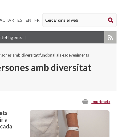
ACTAR
|
ES
|
EN
|
FR
tel·ligents
 persones amb diversitat funcional als esdeveniments
persones amb diversitat
Imprimeix
ets
r a
lcada