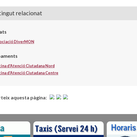
ingut relacionat
ats
ociació DiverMON
paments
cina d'Atenció Ciutadana Nord
cina d'Atenció Ciutadana Centre
eix aquesta pàgina: