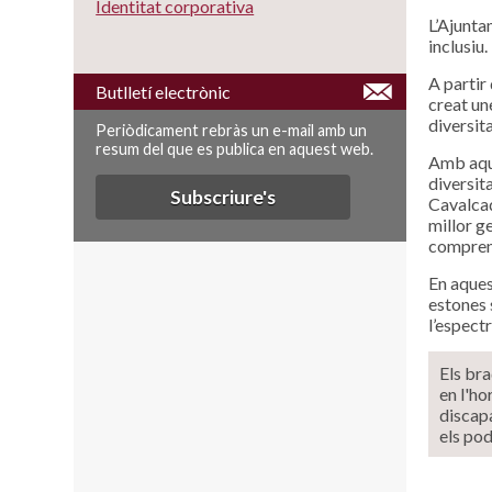
Identitat corporativa
L’Ajunta
inclusiu.
A partir
Butlletí electrònic
creat un
diversita
Periòdicament rebràs un e-mail amb un
resum del que es publica en aquest web.
Amb aque
diversit
Subscriure's
Cavalcad
millor ge
comprens
En aques
estones 
l’espectr
Els bra
en l'ho
discapa
els po