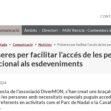
CONT
omunicació
Àmbits
Directori
MdV Recicla - Contenidors in
tada
Comunicació
Notícies
Polseres per facilitar l’accés de les
eres per facilitar l’accés de les 
cional als esdeveniments
2024
osta de l’associació DiverMON, s’han creat uns braçal
 les persones amb necessitats especials puguin accedi
referents en activitats com el Parc de Nadal o la Cava
.