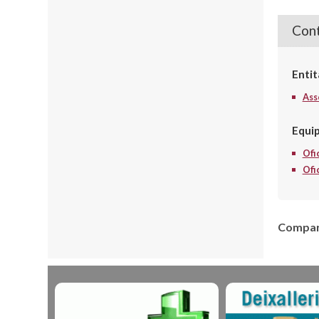
Cont
Entit
Ass
Equi
Ofi
Ofi
Compart