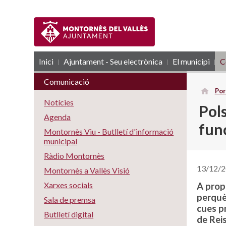
Inici
Ajuntament - Seu electrònica
RSS
El municipi
C
Comunicació
Por
Notícies
Pols
Agenda
fun
Montornès Viu - Butlletí d'informació
municipal
Ràdio Montornès
13/12/
Montornès a Vallès Visió
Xarxes socials
A prop
perquè
Sala de premsa
cues p
Butlletí digital
de Reis