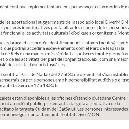
ment continua implementant accions per avançar en un model de m
 de les aportacions i suggeriments de l’associació local DiverMON 
es polseres identificatives per facilitar les esperes de les persone
t funcional a les activitats culturals i d’oci que s'organitzen a Mon
sts braçalets es pretén identificar aquells infants i adults/es amb
at, que podran accedir a esdeveniments com el Parc de Nadal i la
a de Reis d’una manera més ràpida. Les polseres també permetra
stió de les activitats per part de l’organització, així com una major
ió de la resta d’usuaris i usuàries.
t sentit, al Parc de Nadal (del 27 al 30 de desembre) s’han establer
sense música per a persones amb hipersensibilitat auditiva o el tra
e autista. Serà de 17 a 18.30 h.
çalets estan disponibles a les oficines d’atenció ciutadana Centre 
rari d'atenció al públic, presentant la targeta acreditativa de la
citat o la targeta Cuida’m del CatSalut. Les persones interessade
den aconseguir contactant amb l’entitat DiverMON.