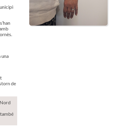
unicipi
s’han
s amb
tornès.
n una
t
storn de
i Nord
s també