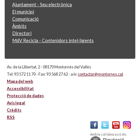
Ajuntament - Seu electrònica
El municipi
Comunicació
Àmbits
Directori
MdV Recicla - Contenidors intel·ligents
Av. de la Llibertat, 2 - 08170 Montornès del Vallès
Tel: 93 572 11 70 - Fax: 93 568 27 62 - a/e:
contactar@montornes.cat
Mapa del web
Accessibilitat
Protecció de dades
Avís legal
Crèdits
RSS
Amb la col·laboració de: