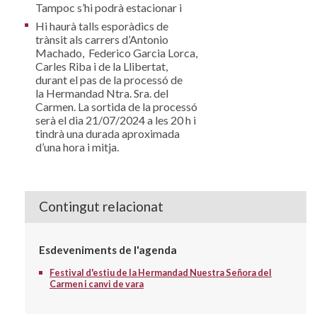
Tampoc s’hi podrà estacionar i
Hi haurà talls esporàdics de
trànsit als carrers d’Antonio
Machado, Federico Garcia Lorca,
Carles Riba i de la Llibertat,
durant el pas de la processó de
la Hermandad Ntra. Sra. del
Carmen. La sortida de la processó
serà el dia 21/07/2024 a les 20 h i
tindrà una durada aproximada
d’una hora i mitja.
Contingut relacionat
Esdeveniments de l'agenda
Festival d'estiu de la Hermandad Nuestra Señora del
Carmen i canvi de vara