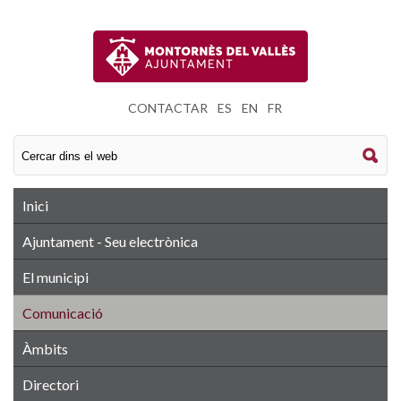
CONTACTAR
|
ES
|
EN
|
FR
Inici
Ajuntament - Seu electrònica
El municipi
Comunicació
Àmbits
Directori