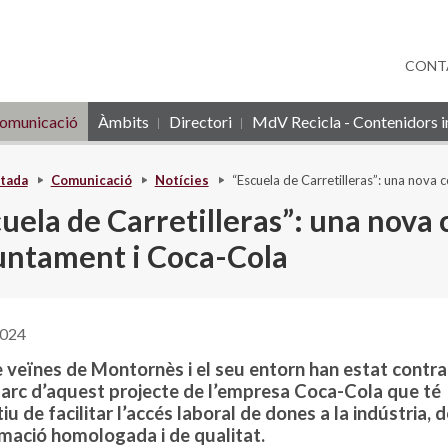
CONT
omunicació
Àmbits
Directori
MdV Recicla - Contenidors in
tada
Comunicació
Notícies
“Escuela de Carretilleras”: una nova 
uela de Carretilleras”: una nova 
juntament i Coca-Cola
2024
 veïnes de Montornès i el seu entorn han estat contr
marc d’aquest projecte de l’empresa Coca-Cola que té
tiu de facilitar l’accés laboral de dones a la indústria, 
rmació homologada i de qualitat.