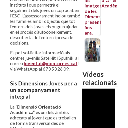
instituts i que permetrà el
seguiment dels joves un cop acaben
l’ESO. L’assessorament inclou també
les famílies amb l’objectiu que tot
l’entorn dels joves els puguin ajudar
en el procés d’autoconeixement,
descoberta de l’entorn i presa de
decisions.
Es pot sol·licitar informació als
centres juvenils Satèl·lit i Sputnik, al
correu
joventut@montornes.cat
i
via WhatsApp al 673 53 26 09.
Videos
relacionats
Sis Dimensions Joves per a
un acompanyament
integral
La “
Dimensió Orientació
Acadèmica”
és un dels àmbits
adreçats al jovent que es treballen
de forma transversal des de