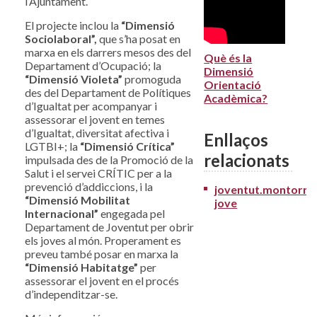
l’Ajuntament.
El projecte inclou la
“Dimensió
Sociolaboral”,
que s’ha posat en
marxa en els darrers mesos des del
Què és la
Departament d’Ocupació; la
Dimensió
“Dimensió Violeta”
promoguda
Orientació
des del Departament de Polítiques
Acadèmica?
d’Igualtat per acompanyar i
assessorar el jovent en temes
d’Igualtat, diversitat afectiva i
Enllaços
LGTBI+; la
“Dimensió Crítica”
relacionats
impulsada des de la Promoció de la
Salut i el servei CRÍTIC per a la
prevenció d’addiccions, i la
joventut.montorne
“Dimensió Mobilitat
jove
Internacional”
engegada pel
Departament de Joventut per obrir
els joves al món. Properament es
preveu també posar en marxa la
“Dimensió
Habitatge”
per
assessorar el jovent en el procés
d’independitzar-se.