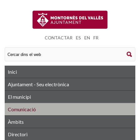
CONTACTAR
|
ES
|
EN
|
FR
Inici
Ajuntament - Seu electrònica
El municipi
Comunicació
Àmbits
Directori