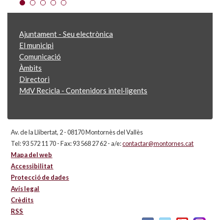
Ajuntament - Seu electrònica
El municipi
Comunicació
Àmbits
Directori
MdV Recicla - Contenidors intel·ligents
Av. de la Llibertat, 2 - 08170 Montornès del Vallès
Tel: 93 572 11 70 - Fax: 93 568 27 62 - a/e:
contactar@montornes.cat
Mapa del web
Accessibilitat
Protecció de dades
Avís legal
Crèdits
RSS