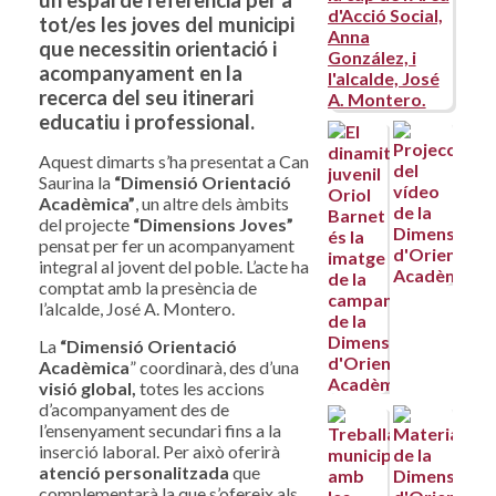
un espai de referència per a
tot/es les joves del municipi
que necessitin orientació i
acompanyament en la
recerca del seu itinerari
educatiu i professional.
Aquest dimarts s’ha presentat a Can
Saurina la
“Dimensió Orientació
Acadèmica”
, un altre dels àmbits
del projecte
“Dimensions Joves”
pensat per fer un acompanyament
integral al jovent del poble. L’acte ha
comptat amb la presència de
l’alcalde, José A. Montero.
La
“Dimensió Orientació
Acadèmica
” coordinarà, des d’una
visió global,
totes les accions
d’acompanyament des de
l’ensenyament secundari fins a la
inserció laboral. Per això oferirà
atenció personalitzada
que
complementarà la que s’ofereix als