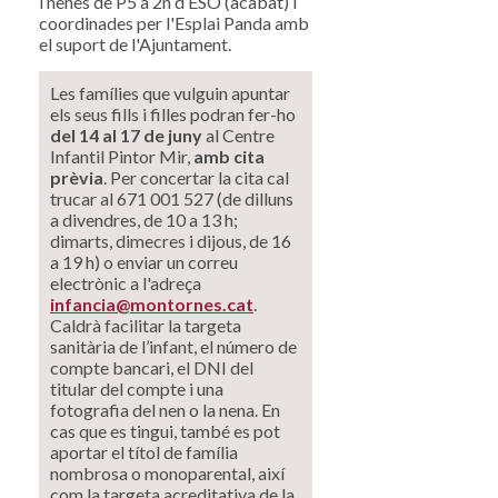
i nenes de P5 a 2n d’ESO (acabat) i
coordinades per l'Esplai Panda amb
el suport de l'Ajuntament.
Les famílies que vulguin apuntar
els seus fills i filles podran fer-ho
del 14 al 17 de juny
al Centre
Infantil Pintor Mir,
amb cita
prèvia
. Per concertar la cita cal
trucar al 671 001 527 (de dilluns
a divendres, de 10 a 13 h;
dimarts, dimecres i dijous, de 16
a 19 h) o enviar un correu
electrònic a l'adreça
infancia@montornes.cat
.
Caldrà facilitar la targeta
sanitària de l’infant, el número de
compte bancari, el DNI del
titular del compte i una
fotografia del nen o la nena. En
cas que es tingui, també es pot
aportar el títol de família
nombrosa o monoparental, així
com la targeta acreditativa de la