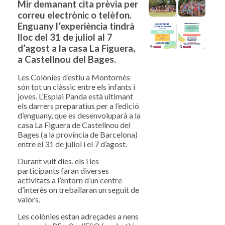
Mir demanant cita prèvia per
correu electrònic o telèfon.
Enguany l’experiència tindrà
lloc del 31 de juliol al 7
d’agost a la casa La Figuera,
a Castellnou del Bages.
Les Colònies d’estiu a Montornès
són tot un clàssic entre els infants i
joves. L’Esplai Panda està ultimant
els darrers preparatius per a l’edició
d’enguany, que es desenvoluparà a la
casa La Figuera de Castellnou del
Bages (a la província de Barcelona)
entre el 31 de juliol i el 7 d’agost.
Durant vuit dies, els i les
participants faran diverses
activitats a l’entorn d’un centre
d’interès on treballaran un seguit de
valors.
Les colònies estan adreçades a nens