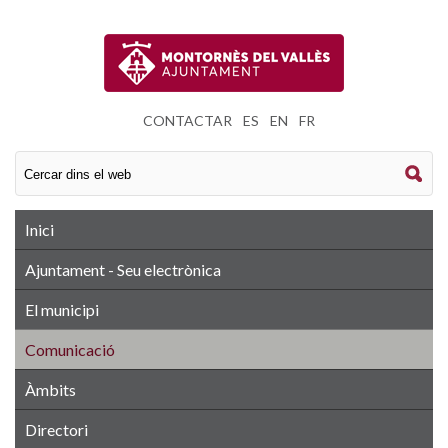
CONTACTAR
|
ES
|
EN
|
FR
Inici
Ajuntament - Seu electrònica
El municipi
Comunicació
Àmbits
Directori