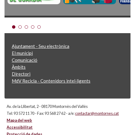
Ajuntament - Seu electrònica
El municipi
Comunicació
Àmbits
Directori
MdV Recicla - Contenidors intel·ligents
Av. de la Llibertat, 2 - 08170 Montornès del Vallès
Tel: 93 572 11 70 - Fax: 93 568 27 62 - a/e:
contactar@montornes.cat
Mapa del web
Accessibilitat
Protecció de dades