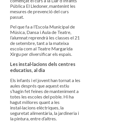
començat el curs a la Llar d’Infants
Pública El Lledoner, mantenint les
mesures de prevenció del curs
passat.
Pel que fa a l’Escola Municipal de
Música, Dansa i Aula de Teatre,
l’alumnat reprendrà les classes el 21
de setembre, tant a la mateixa
escola com al Teatre Margarida
Xirgu per diversificar els espais.
Les instal·lacions dels centres
educatius, al dia
Els infants i el jovent han tornat a les
aules després que aquest estiu
s’hagin fet feines de manteniment a
totes les escoles del poble. Hi ha
hagut millores quant a les
instal·lacions elèctriques, la
seguretat alimentària, la jardineria i
la pintura, entre d’altres.