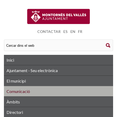
CONTACTAR
|
ES
|
EN
|
FR
Inici
Ajuntament - Seu electrònica
El municipi
Comunicació
Àmbits
Directori