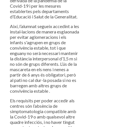
derivada de la pandèmia de la
Covid-19 i per les mesures
establertes pels departaments
d’Educació i Salut de la Generalitat.
Així, l’alumnat segueix accedint a les
instal·lacions de manera esglaonada
per evitar aglomeracions i els
infants s'agrupen en grups de
convivència estable, tot i que
enguany no serà necessari mantenir
la distància interpersonal d’1,5 m si
no són de grups diferents. L’ús de la
mascareta en els nens i nenes a
partir de 6 anys és obligatori, però
al pati no cal dur-la posada si no es
barregen amb altres grups de
convivència estable .
Els requisits per poder accedir als
centres són l’absència de
simptomatologia compatible amb
la Covid-19 o amb qualsevol altre
quadre infecciós, i no haver tingut