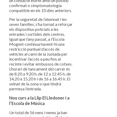
un contacte estret amb un positiu
confirmat o simptomatologia
compatible en els 10 dies anteriors.
Per la seguretat de l’alumnat i les
seves famílies, s’ha tornat a reforçar
els dispositius policials a les
entrades i sortides dels centres.
Igual que l’any passat, a l’Escola
Mogent continua havent-hi una
restricció puntual d’accés de
vehicles al camí de la Justada per
incentivar l’accés a peu fins al
recinte i evitar embussos de cotxes.
L’horari de tancament del carrer és
de 8.20 a 9.20 h, de 12 a 12.45 h, de
14.20 a 15.20 h i de 16 a 16.45 h. El
veïnat de la zona sí que tindrà
permesa l’entrada.
Nou curs a la Llip El Lledoner i a
l’Escola de Música
Un total de 56 nens i nenes ja han