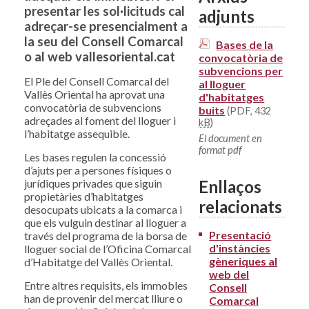
presentar les sol·licituds cal
adjunts
adreçar-se presencialment a
la seu del Consell Comarcal
Bases de la
o al web vallesoriental.cat
convocatòria de
subvencions per
El Ple del Consell Comarcal del
al lloguer
Vallès Oriental ha aprovat una
d'habitatges
convocatòria de subvencions
buits
(PDF, 432
adreçades al foment del lloguer i
kB
)
l’habitatge assequible.
El document en
format pdf
Les bases regulen la concessió
d’ajuts per a persones físiques o
Enllaços
jurídiques privades que siguin
propietàries d’habitatges
relacionats
desocupats ubicats a la comarca i
que els vulguin destinar al lloguer a
Presentació
través del programa de la borsa de
d'instàncies
lloguer social de l’Oficina Comarcal
gèneriques al
d’Habitatge del Vallès Oriental.
web del
Entre altres requisits, els immobles
Consell
han de provenir del mercat lliure o
Comarcal