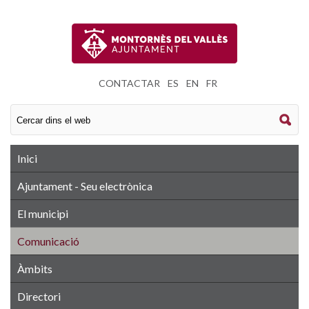
CONTACTAR
|
ES
|
EN
|
FR
Inici
Ajuntament - Seu electrònica
El municipi
Comunicació
Àmbits
Directori