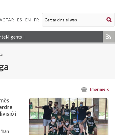
ACTAR
|
ES
|
EN
|
FR
tel·ligents
ga
iga
Imprimeix
rnès
erdre
visió i
s'han