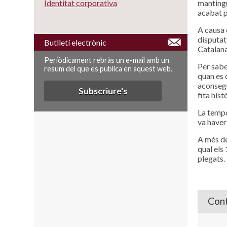
mantingut
Identitat corporativa
acabat pr
A causa 
disputat
Butlletí electrònic
Catalana
Periòdicament rebràs un e-mail amb un
Per sabe
resum del que es publica en aquest web.
quan es d
aconsegu
Subscriure's
fita hist
La tempo
va haver
A més de
qual els
plegats.
Cont