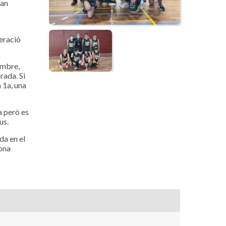
han
eració
embre,
rada. Si
 1a, una
a però es
us.
da en el
tona