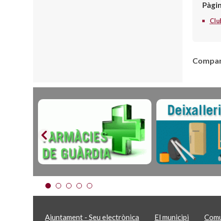
Pàgi
Clu
Compart
Ajuntament - Seu electrònica
El municipi
Comu