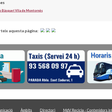
nes
b Bàsquet Vila de Montornès
eix aquesta pàgina:
nicació
Àmbits
Directori
MdV Recicla - Contenidors int