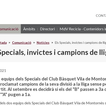
CONT
omunicació
Àmbits
Directori
MdV Recicla - Contenidors in
tada
Comunicació
Notícies
Els Specials, invictes i campions de lli
Specials, invictes i campions de ll
2021
s equips dels Specials del Club Bàsquet Vila de Monto
roclamat campions de la seva divisió a la lliga sense p
tit. Al setembre es decidirà si els del "B" passen a 3a di
l'"A" pugen a 1a.
 dels dos equips dels Specials del Club Bàsquet Vila de Montornès 