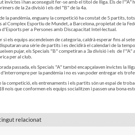
 invictes i han aconseguit fer-se amb el títol de lliga. Els de l'"A" 
imers de la 2a divisió i els del "B" de la 4a.
de la pandèmia, enguany la competició ha constat de 5 partits, tots
s al Complex Esportiu de Mundet, a Barcelona, propietat de la Fed
 d'Esports per a Persones amb Discapacitat Intel·lectual.
r si els equips ascendeixen de categoria, caldrà esperar fins al set
isputaran una sèrie de partits i es decidirà el calendari de la tempo
eixen pujar, els Specials "B" competiran a 3a divisió i els de l'"A" a
òrica per al club.
rada passada, els Specials "A" també encapçalaven invictes la llig
 d'interrompre per la pandèmia i no es van poder entregar els trofe
 la competició, els entrenaments i els partits són un espai de troba
 18 nois que conformen els equips socialitzen i passen una bona es
ingut relacionat