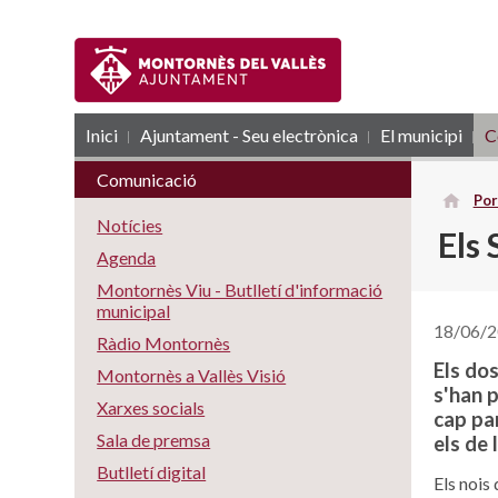
Inici
Ajuntament - Seu electrònica
RSS
El municipi
C
Comunicació
Por
Notícies
Els 
Agenda
Montornès Viu - Butlletí d'informació
municipal
18/06/
Ràdio Montornès
Els do
Montornès a Vallès Visió
s'han p
Xarxes socials
cap par
Sala de premsa
els de 
Butlletí digital
Els nois