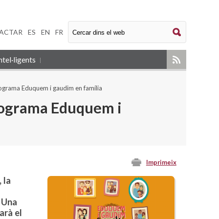
ACTAR
|
ES
|
EN
|
FR
tel·ligents
rograma Eduquem i gaudim en família
programa Eduquem i
Imprimeix
 la
. Una
arà el