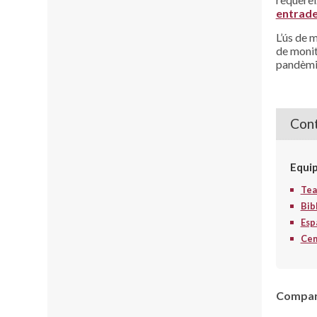
entrade
L’ús de 
de monit
pandèmia
Cont
Equi
Tea
Bib
Esp
Cent
Compart