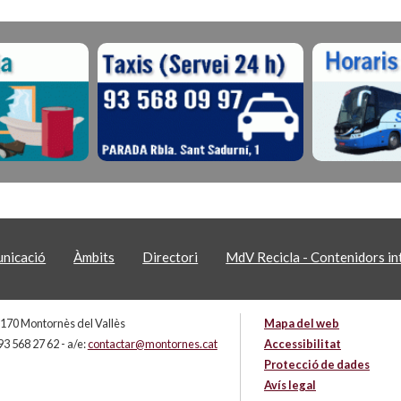
nicació
Àmbits
Directori
MdV Recicla - Contenidors int
 08170 Montornès del Vallès
Mapa del web
93 568 27 62 - a/e:
contactar@montornes.cat
Accessibilitat
Protecció de dades
Avís legal