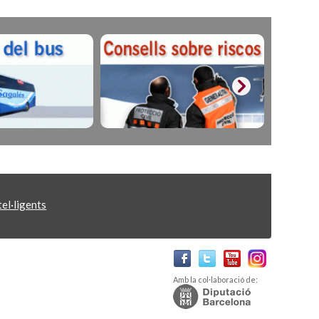
el·ligents
Amb la col·laboració de: