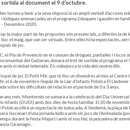
 sortida al document el 9 d’octubre.
ies tornen a tenir a la seva disposició un ampli ventall d’accions ed
s i lúdiques emmarcades en el programa Eduquem i gaudim en famíl
 - Desembre 2020.
op la major part de les propostes són presencials, a diferència de l
 lloc el maig, que van ser virtuals. Entre elles hi ha espectacles, xer
 espais de joc.
C, el Pla de Prevenció en el consum de drogues, pantalles i riscos a
ncomunitat del Galzeran, donarà el tret de sortida al programa el 
e amb el debat telemàtic
Els videojocs a la vida dels nostres fills
.
’espai de joc El Petit Mir, que té lloc un divendres al mes al Centre I
ir, el 6 de novembre l’equip de la Llar d’Infants Pública El Lledoner
da sobre les dificultats de relació en el període de 0 a 3 anys.
n any més, Montornès se sumarà a la celebració del Dia Universal 
ls Infants (DUDI) amb dos dies de festa familiar. El 20 de novembr
l Poble acollirà un espectacle de batucada. A l’endemà, la plaça de
serà l’escenari d’una jornada lúdica amb els jocs de l’Animalada (
temps durant la Festa Major) i amb el xou
Hai, la pescadora de somni
anyia Giramàgic.