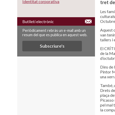
Identitat corporativa
tret de
Les famíl
cultural
Octubre
Butlletí electrònic
Aquest c
Periòdicament rebràs un e-mail amb un
van tenir
resum del que es publica en aquest web.
tallers i
Subscriure's
El CRÍTI
de la Ma
d’octubr
Dins de l
Pintor M
una xerra
També, u
Drets de
plaça de
Picasso 
pel mal 
la comp