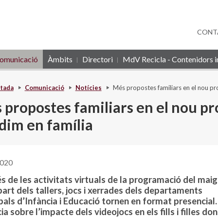
CONT
omunicació
Àmbits
Directori
MdV Recicla - Contenidors in
tada
Comunicació
Notícies
Més propostes familiars en el nou p
 propostes familiars en el nou 
dim en família
2020
 de les activitats virtuals de la programació del maig,
art dels tallers, jocs i xerrades dels departaments
als d’Infància i Educació tornen en format presencial
a sobre l’impacte dels videojocs en els fills i filles don