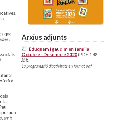
ucatives,
ia
es que
Arxius adjunts
rades,
Eduquem i gaudim en família
ssociats
Octubre - Desembre 2020
(PDF, 1,48
9
MB
)
La programació d'activitats en format pdf
nfantil
 oferirà
dels
e la
 Pau
posposada
s
, amb