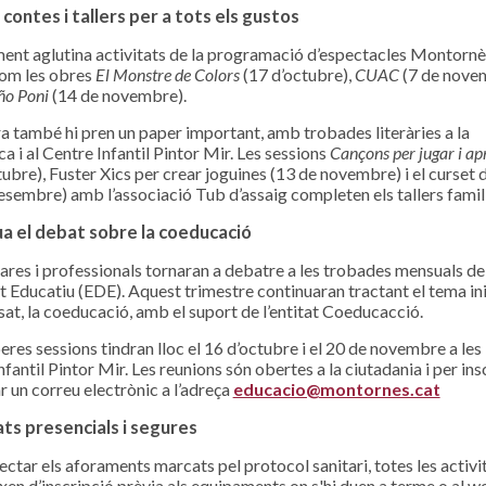
contes i tallers per a tots els gustos
ent aglutina activitats de la programació d’espectacles Montorn
com les obres
El Monstre de Colors
(17 d’octubre),
CUAC
(7 de nove
ño Poni
(14 de novembre).
ra també hi pren un paper important, amb trobades literàries a la
a i al Centre Infantil Pintor Mir. Les sessions
Cançons per jugar i ap
tubre), Fuster Xics per crear joguines (13 de novembre) i el curset d
esembre) amb l’associació Tub d’assaig completen els tallers famil
a el debat sobre la coeducació
ares i professionals tornaran a debatre a les trobades mensuals de 
 Educatiu (EDE). Aquest trimestre continuaran tractant el tema ini
sat, la coeducació, amb el suport de l’entitat Coeducacció.
eres sessions tindran lloc el 16 d’octubre i el 20 de novembre a les 
fantil Pintor Mir. Les reunions són obertes a la ciutadania i per insc
ar un correu electrònic a l’adreça
educacio@montornes.cat
ats presencials i segures
ectar els aforaments marcats pel protocol sanitari, totes les activi
xen d’inscripció prèvia als equipaments on s'hi duen a terme o al w