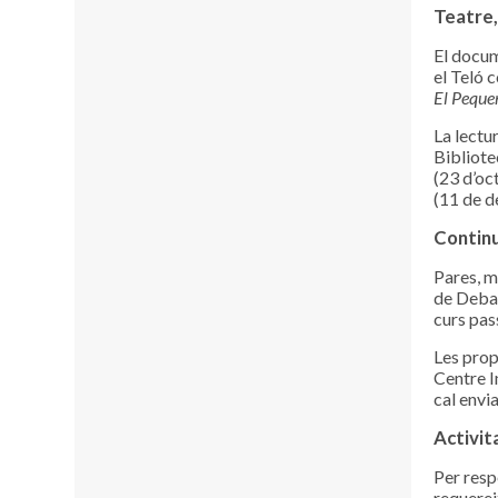
Teatre, 
El docum
el Teló 
El Peque
La lectu
Bibliotec
(23 d’oc
(11 de d
Continu
Pares, m
de Debat
curs pas
Les prop
Centre In
cal envi
Activit
Per resp
requerei