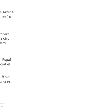
ès Aixeca
mbre) o
rendre
e circ
iars.
l’Espai
ciat el
18 h al
riure’s
tats
eb