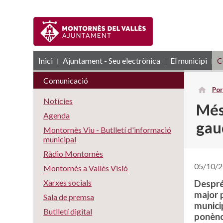
Inici
Ajuntament - Seu electrònica
RSS
El municipi
C
Comunicació
Por
Notícies
Més
Agenda
gau
Montornès Viu - Butlletí d'informació
municipal
Ràdio Montornès
05/10/
Montornès a Vallès Visió
Xarxes socials
Després
major p
Sala de premsa
municip
Butlletí digital
ponènci