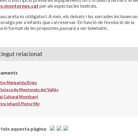
s.montornes.cat
per als espectacles teatrals.
mascareta és obligatori. A més, els debats i les xerrades inclouen un
oratge per a infants que cal reservar. En funció de l’evolució de la
 el format de les propostes passarà a ser telemàtic.
ingut relacionat
paments
tre Margarida Xirgu
lioteca de Montornès del Vallès
ai Cultural Montbarri
re Infantil Pintor Mir
eix aquesta pàgina: