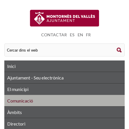
CONTACTAR
|
ES
|
EN
|
FR
Inici
Ajuntament - Seu electrònica
El municipi
Comunicació
Àmbits
Directori