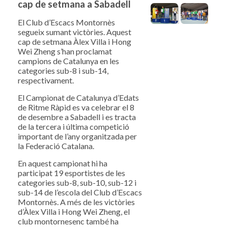
cap de setmana a Sabadell
El Club d’Escacs Montornès
segueix sumant victòries. Aquest
cap de setmana Àlex Villa i Hong
Wei Zheng s’han proclamat
campions de Catalunya en les
categories sub-8 i sub-14,
respectivament.
El Campionat de Catalunya d’Edats
de Ritme Ràpid es va celebrar el 8
de desembre a Sabadell i es tracta
de la tercera i última competició
important de l’any organitzada per
la Federació Catalana.
En aquest campionat hi ha
participat 19 esportistes de les
categories sub-8, sub-10, sub-12 i
sub-14 de l’escola del Club d’Escacs
Montornès. A més de les victòries
d’Àlex Villa i Hong Wei Zheng, el
club montornesenc també ha