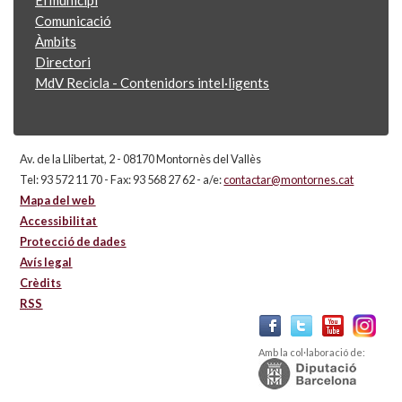
Comunicació
Àmbits
Directori
MdV Recicla - Contenidors intel·ligents
Av. de la Llibertat, 2 - 08170 Montornès del Vallès
Tel: 93 572 11 70 - Fax: 93 568 27 62 - a/e:
contactar@montornes.cat
Mapa del web
Accessibilitat
Protecció de dades
Avís legal
Crèdits
RSS
Amb la col·laboració de: