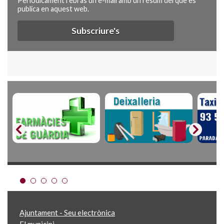
Periòdicament rebràs un e-mail amb un resum del que es
publica en aquest web.
Subscriure's
Ajuntament - Seu electrònica
El municipi