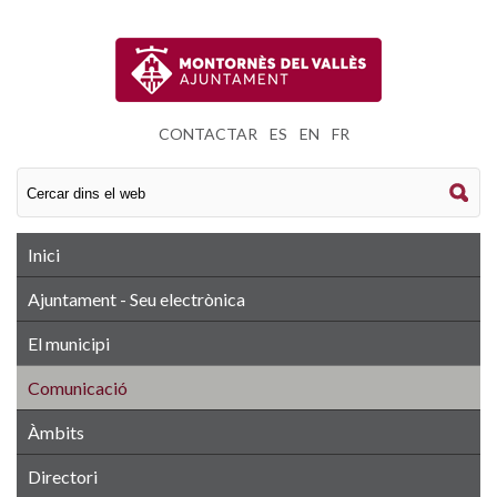
CONTACTAR
|
ES
|
EN
|
FR
Inici
Ajuntament - Seu electrònica
El municipi
Comunicació
Àmbits
Directori