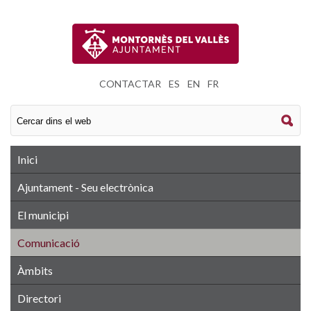
CONTACTAR
|
ES
|
EN
|
FR
Inici
Ajuntament - Seu electrònica
El municipi
Comunicació
Àmbits
Directori