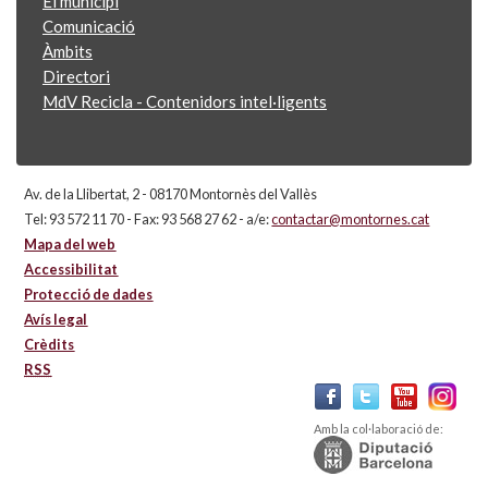
El municipi
Comunicació
Àmbits
Directori
MdV Recicla - Contenidors intel·ligents
Av. de la Llibertat, 2 - 08170 Montornès del Vallès
Tel: 93 572 11 70 - Fax: 93 568 27 62 - a/e:
contactar@montornes.cat
Mapa del web
Accessibilitat
Protecció de dades
Avís legal
Crèdits
RSS
Amb la col·laboració de: