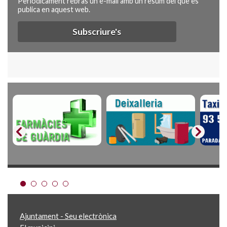
Periòdicament rebràs un e-mail amb un resum del que es
publica en aquest web.
Subscriure's
Ajuntament - Seu electrònica