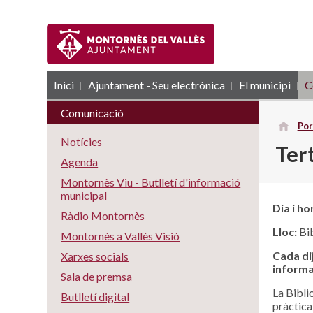
Inici
Ajuntament - Seu electrònica
RSS
El municipi
C
Comunicació
Por
Notícies
Tert
Agenda
Montornès Viu - Butlletí d'informació
municipal
Dia i ho
Ràdio Montornès
Lloc:
Bib
Montornès a Vallès Visió
Cada di
Xarxes socials
informa
Sala de premsa
La Bibli
Butlletí digital
pràctica 