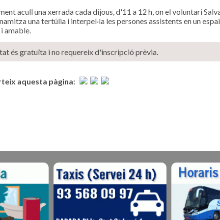
ment acull una xerrada cada dijous, d'11 a 12 h, on el voluntari Sal
amitza una tertúlia i interpel·la les persones assistents en un espai
 i amable.
itat és gratuïta i no requereix d'inscripció prèvia.
eix aquesta pàgina: