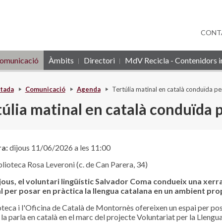
CONT
omunicació
Àmbits
Directori
MdV Recicla - Contenidors in
tada
Comunicació
Agenda
Tertúlia matinal en català conduïda per
úlia matinal en català conduïda p
ra:
dijous 11/06/2026 a les 11:00
lioteca Rosa Leveroni (c. de Can Parera, 34)
jous, el voluntari lingüístic Salvador Coma condueix una xerr
l per posar en pràctica la llengua catalana en un ambient pro
oteca i l'Oficina de Català de Montornès ofereixen un espai per po
la parla en català en el marc del projecte Voluntariat per la Llengua