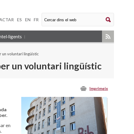
ACTAR
|
ES
|
EN
|
FR
tel·ligents
 un voluntari lingüístic
er un voluntari lingüístic
Imprimeix
ada
per.
sar en
.