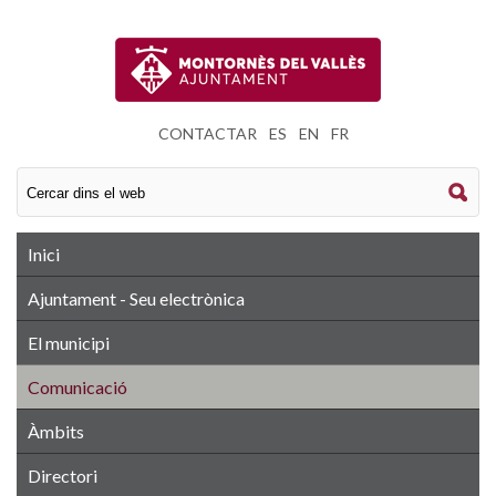
CONTACTAR
|
ES
|
EN
|
FR
Inici
Ajuntament - Seu electrònica
El municipi
Comunicació
Àmbits
Directori