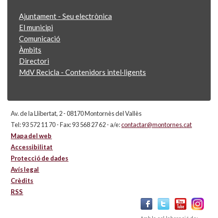
Ajuntament - Seu electrònica
El municipi
Comunicació
Àmbits
Directori
MdV Recicla - Contenidors intel·ligents
Av. de la Llibertat, 2 - 08170 Montornès del Vallès
Tel: 93 572 11 70 - Fax: 93 568 27 62 - a/e:
contactar@montornes.cat
Mapa del web
Accessibilitat
Protecció de dades
Avís legal
Crèdits
RSS