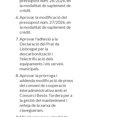
pressupost núm. 26/2026, en
la modalitat de suplement de
crèdit.
Aprovar la modificació del
pressupost núm. 27/2026, en
la modalitat de suplement de
crèdit.
Aprovar l'adhesió a la
Declaració del Prat de
Llobregat per la
descarbonització i
l'electrificació dels
equipaments i els serveis
municipals.
Aprovar la pròrroga i
addenda modificació de preus
del conveni de cooperació
interadministrativa amb el
Consorci Besòs Tordera per a
la gestió del manteniment i
neteja de la xarxa de
clavegueram.
Moció per un nou model de