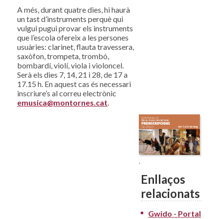
A més, durant quatre dies, hi haurà
un tast d’instruments perquè qui
vulgui pugui provar els instruments
que l’escola ofereix a les persones
usuàries: clarinet, flauta travessera,
saxòfon, trompeta, trombó,
bombardí, violí, viola i violoncel.
Serà els dies 7, 14, 21 i 28, de 17 a
17.15 h. En aquest cas és necessari
inscriure’s al correu electrònic
emusica@montornes.cat
.
.
Enllaços
relacionats
Gwido - Portal