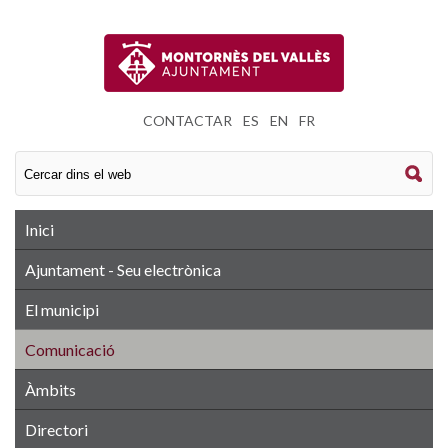
CONTACTAR
|
ES
|
EN
|
FR
Inici
Ajuntament - Seu electrònica
El municipi
Comunicació
Àmbits
Directori