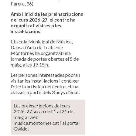
Parera, 36)
Amb l'inici de les preinscripcions
del curs 2026-27, el centre ha
organitzat visites a les
instal·lacions.
L'Escola Municipal de Música,
Dansa i Aula de Teatre de
Montornès ha organitzat una
jornada de portes obertes el 5 de
maig, a les 17.15 h.
Les persones interessades podran
visitar les instal·lacions i conèixer
l'oferta artística del centre. Hi ha
classes a partir dels 3 anys d'edat.
Les preinscripcions del curs
2026-27 seran de l'1 al 21 de
maig al web
musica.montornes.cat i al portal
Gwido.