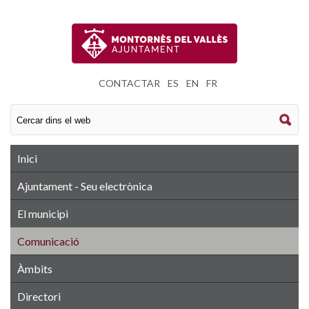
CONTACTAR
|
ES
|
EN
|
FR
Inici
Ajuntament - Seu electrònica
El municipi
Comunicació
Àmbits
Directori