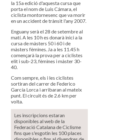
la 15a edició d'aquesta cursa que
porta el nom de Luis Cámara, el
ciclista montornesenc que va morir
en un accident de trànsit l'any 2007.
Enguany serà el 28 de setembre al
matí. A les 10 h es donarà inici a la
cursa de màsters 50 i 60 i de
màsters fèmines. Ja a les 11.45 h
començarà la prova per a ciclistes
elit i sub-23, fèmines i màster 30-
40.
Com sempre, els i les ciclistes
sortiran del carrer de Federico
García Lorca i arribaran al mateix
punt. El circuit és de 2.6 km per
volta.
Les inscripcions estaran
disponibles al web de la
Federació Catalana de Ciclisme
fins que s'esgotin les 100 places
disponibles o fins al divendres de