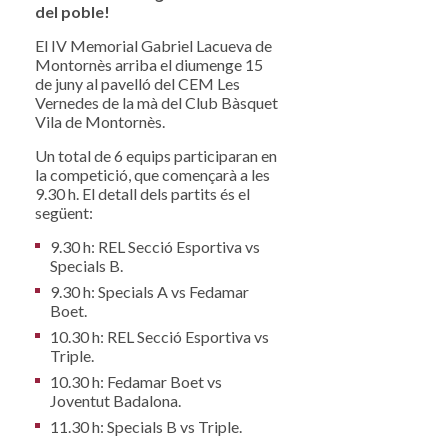
del poble!
El IV Memorial Gabriel Lacueva de
Montornès arriba el diumenge 15
de juny al pavelló del CEM Les
Vernedes de la mà del Club Bàsquet
Vila de Montornès.
Un total de 6 equips participaran en
la competició, que començarà a les
9.30 h. El detall dels partits és el
següent:
9.30 h: REL Secció Esportiva vs
Specials B.
9.30 h: Specials A vs Fedamar
Boet.
10.30 h: REL Secció Esportiva vs
Triple.
10.30 h: Fedamar Boet vs
Joventut Badalona.
11.30 h: Specials B vs Triple.