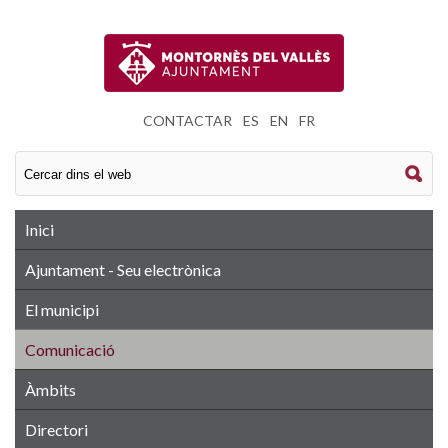
CONTACTAR
|
ES
|
EN
|
FR
Inici
Ajuntament - Seu electrònica
El municipi
Comunicació
Àmbits
Directori