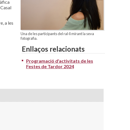
ràfica
 Casal
e, a les
Una de les participants del ral·li mirant la seva
fotografia.
Enllaços relacionats
Programació d'activitats de les
Festes de Tardor 2024