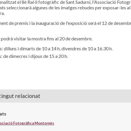
inalitzat el 8è Ral·li fotogràfic de Sant Sadurní, l'Associació Fotog
s seleccionarà algunes de les imatges rebudes per exposar-les al
ra.
ament de premis i la inauguració de l'exposició serà el 12 de desembr
t podrà visitar la mostra fins al 20 de desembre.
: dilluns i dimarts de 10 a 14 h, divendres de 10 a 16.30 h.
: de dimecres i dijous de 15 a 20 h.
ingut relacionat
ats
ociació Fotogràfica Montornès