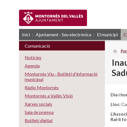
Inici
Ajuntament - Seu electrònica
RSS
El municipi
C
Comunicació
Por
Notícies
Inau
Agenda
Sad
Montornès Viu - Butlletí d'informació
municipal
Ràdio Montornès
Dia i ho
Montornès a Vallès Visió
Xarxes socials
Lloc:
Cas
Sala de premsa
L'Assoc
Ral·li f
Butlletí digital