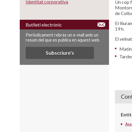
Identitat corporativa
Un cop f
Montornè
de Cultu
El lliur
Butlletí electrònic
19 h.
Periòdicament rebràs un e-mail amb un
El veïna
resum del que es publica en aquest web.
Matins
Subscriure's
Tardes
Cont
Entit
Ass