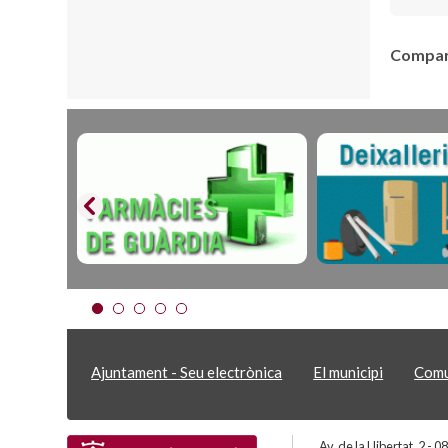
Compart
Ajuntament - Seu electrònica
El municipi
Comu
Av. de la Llibertat, 2 -