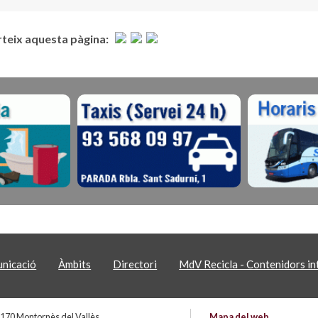
eix aquesta pàgina:
nicació
Àmbits
Directori
MdV Recicla - Contenidors int
 08170 Montornès del Vallès
Mapa del web