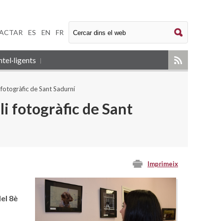
ACTAR
|
ES
|
EN
|
FR
tel·ligents
i fotogràfic de Sant Sadurní
li fotogràfic de Sant
Imprimeix
el 8è