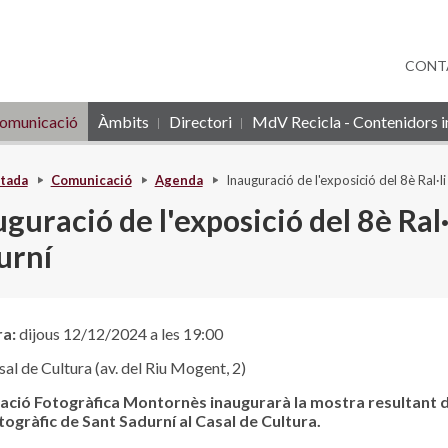
CONT
omunicació
Àmbits
Directori
MdV Recicla - Contenidors in
tada
Comunicació
Agenda
Inauguració de l'exposició del 8è Ral·l
guració de l'exposició del 8è Ral·
urní
ra:
dijous 12/12/2024 a les 19:00
al de Cultura (av. del Riu Mogent, 2)
iació Fotogràfica Montornès inaugurarà la mostra resultant d
otogràfic de Sant Sadurní al Casal de Cultura.