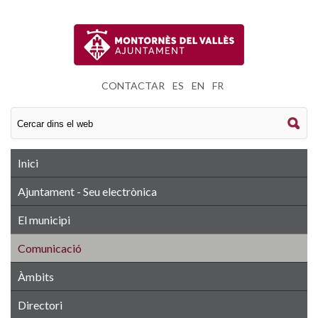
CONTACTAR
|
ES
|
EN
|
FR
Inici
Ajuntament - Seu electrònica
El municipi
Comunicació
Àmbits
Directori