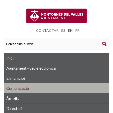
CONTACTAR
|
ES
|
EN
|
FR
Inici
Ajuntament - Seu electrònica
El municipi
Comunicació
Àmbits
Directori