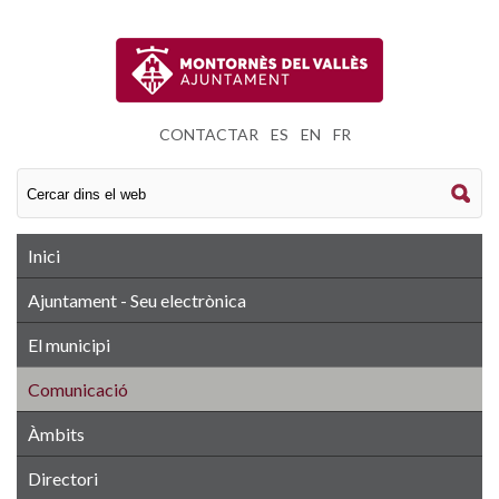
CONTACTAR
|
ES
|
EN
|
FR
Inici
Ajuntament - Seu electrònica
El municipi
Comunicació
Àmbits
Directori