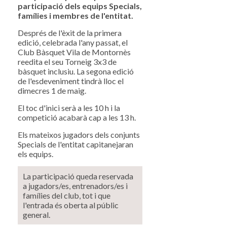
participació dels equips Specials,
famílies i membres de l'entitat.
Després de l'èxit de la primera
edició, celebrada l'any passat, el
Club Bàsquet Vila de Montornès
reedita el seu Torneig 3x3 de
bàsquet inclusiu. La segona edició
de l'esdeveniment tindrà lloc el
dimecres 1 de maig.
El toc d'inici serà a les 10 h i la
competició acabarà cap a les 13 h.
Els mateixos jugadors dels conjunts
Specials de l'entitat capitanejaran
els equips.
La participació queda reservada
a jugadors/es, entrenadors/es i
famílies del club, tot i que
l'entrada és oberta al públic
general.