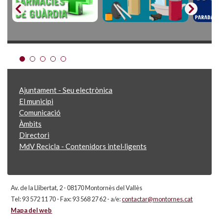
Ajuntament - Seu electrònica
El municipi
Comunicació
Àmbits
Directori
MdV Recicla - Contenidors intel·ligents
Av. de la Llibertat, 2 - 08170 Montornès del Vallès
Tel: 93 572 11 70 - Fax: 93 568 27 62 - a/e:
contactar@montornes.cat
Mapa del web