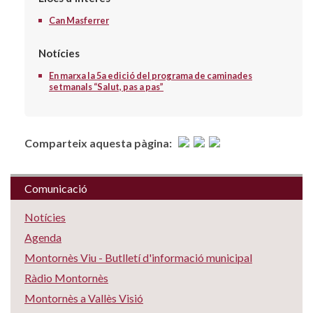
Can Masferrer
Notícies
En marxa la 5a edició del programa de caminades
setmanals “Salut, pas a pas”
Comparteix aquesta pàgina:
Comunicació
Notícies
Agenda
Montornès Viu - Butlletí d'informació municipal
Ràdio Montornès
Montornès a Vallès Visió