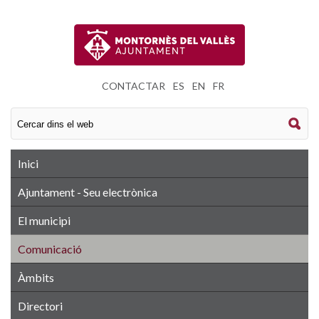
CONTACTAR
|
ES
|
EN
|
FR
Inici
Ajuntament - Seu electrònica
El municipi
Comunicació
Àmbits
Directori