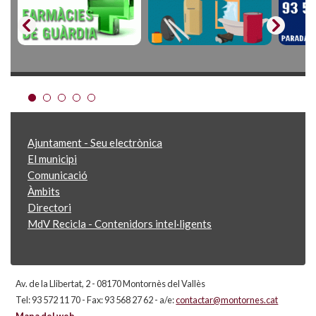
Ajuntament - Seu electrònica
El municipi
Comunicació
Àmbits
Directori
MdV Recicla - Contenidors intel·ligents
Av. de la Llibertat, 2 - 08170 Montornès del Vallès
Tel: 93 572 11 70 - Fax: 93 568 27 62 - a/e:
contactar@montornes.cat