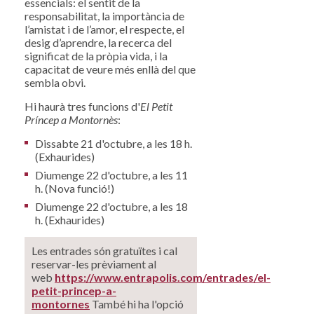
essencials: el sentit de la
responsabilitat, la importància de
l’amistat i de l’amor, el respecte, el
desig d’aprendre, la recerca del
significat de la pròpia vida, i la
capacitat de veure més enllà del que
sembla obvi.
Hi haurà tres funcions d'
El Petit
Príncep
a Montornès
:
Dissabte 21 d'octubre, a les 18 h.
(Exhaurides)
Diumenge 22 d'octubre, a les 11
h. (Nova funció!)
Diumenge 22 d'octubre, a les 18
h. (Exhaurides)
Les entrades són gratuïtes i cal
reservar-les prèviament al
web
https://www.entrapolis.com/entrades/el-
petit-princep-a-
montornes
També hi ha l'opció