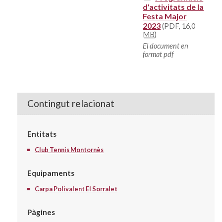
d'activitats de la
Festa Major
2023
(PDF, 16,0
MB
)
El document en
format pdf
Contingut relacionat
Entitats
Club Tennis Montornès
Equipaments
Carpa Polivalent El Sorralet
Pàgines