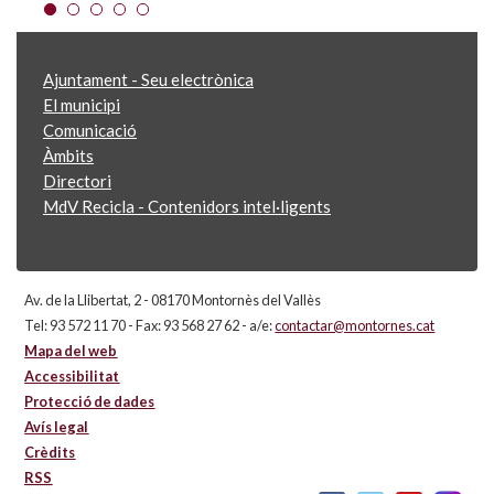
Ajuntament - Seu electrònica
El municipi
Comunicació
Àmbits
Directori
MdV Recicla - Contenidors intel·ligents
Av. de la Llibertat, 2 - 08170 Montornès del Vallès
Tel: 93 572 11 70 - Fax: 93 568 27 62 - a/e:
contactar@montornes.cat
Mapa del web
Accessibilitat
Protecció de dades
Avís legal
Crèdits
RSS