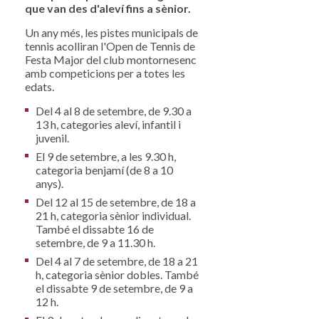
que van des d'aleví fins a sènior.
Un any més, les pistes municipals de
tennis acolliran l'Open de Tennis de
Festa Major del club montornesenc
amb competicions per a totes les
edats.
Del 4 al 8 de setembre, de 9.30 a
13 h, categories aleví, infantil i
juvenil.
El 9 de setembre, a les 9.30 h,
categoria benjamí (de 8 a 10
anys).
Del 12 al 15 de setembre, de 18 a
21 h, categoria sènior individual.
També el dissabte 16 de
setembre, de 9 a 11.30 h.
Del 4 al 7 de setembre, de 18 a 21
h, categoria sènior dobles. També
el dissabte 9 de setembre, de 9 a
12 h.