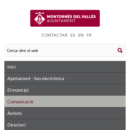
CONTACTAR
|
ES
|
EN
|
FR
Inici
Ajuntament - Seu electrònica
El municipi
Comunicació
Àmbits
Directori