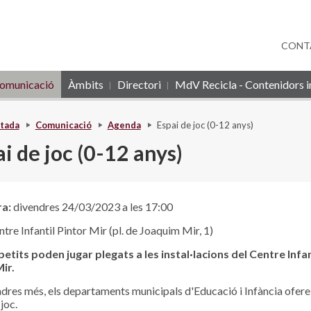
CONT
omunicació
Àmbits
Directori
MdV Recicla - Contenidors in
tada
Comunicació
Agenda
Espai de joc (0-12 anys)
i de joc (0-12 anys)
ra:
divendres 24/03/2023 a les 17:00
tre Infantil Pintor Mir (pl. de Joaquim Mir, 1)
petits poden jugar plegats a les instal·lacions del Centre Infan
ir.
dres més, els departaments municipals d'Educació i Infància ofere
joc.