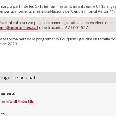
març, a partir de les 17 h, les famílies amb infants entre 0 i 12 any
compartir moments a les instal·lacions del Centre Infantil Pintor Mir
istir-hi cal reservar plaça de manera gratuïta al correu electrònic
rmir@montornes.cat
o bé trucant al 671 001 527.
sta forma part de la programació Eduquem i gaudim en família de
e de 2023.
ingut relacionat
paments
re Infantil Pintor Mir
nes