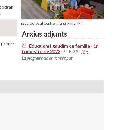
s podran
.
Espai de joc al Centre Infantil Pintor Mir.
Arxius adjunts
l primer
Eduquem i gaudim en família - 1r
trimestre de 2023
(PDF, 2,25
MB
)
La programació en format pdf