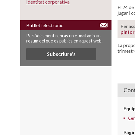
Identitat corporativa
El 24 de 
jugar i 
Butlletí electrònic
Per ass
pinto
Periòdicament rebràs un e-mail amb un
resum del que es publica en aquest web.
La propo
trimestr
Subscriure's
Cont
Equi
Cent
Pàgi