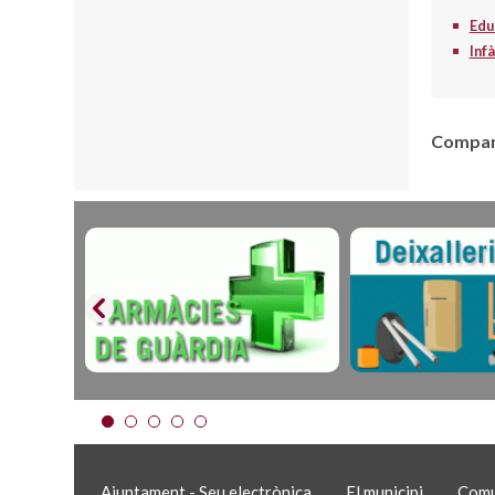
Edu
Inf
Compart
Ajuntament - Seu electrònica
El municipi
Comu