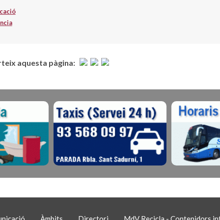
cació
ància
eix aquesta pàgina:
nicació
Àmbits
Directori
MdV Recicla - Contenidors int