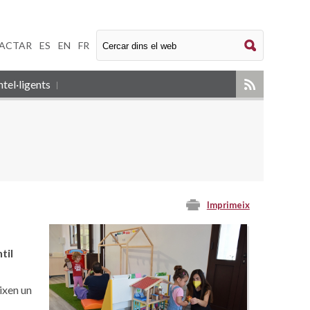
ACTAR
|
ES
|
EN
|
FR
tel·ligents
Imprimeix
til
ixen un