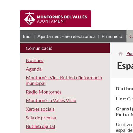
Inici
Ajuntament - Seu electrònica
RSS
El municipi
C
Comunicació
Por
Notícies
Espa
Agenda
Montornès Viu - Butlletí d'informació
municipal
Dia i ho
Ràdio Montornès
Lloc:
Cen
Montornès a Vallès Visió
Grans i 
Xarxes socials
Pintor M
Sala de premsa
Un diven
Butlletí digital
espai de 