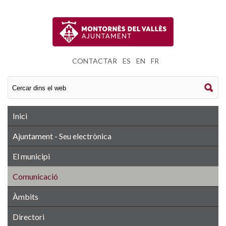
CONTACTAR
|
ES
|
EN
|
FR
Inici
Ajuntament - Seu electrònica
El municipi
Comunicació
Àmbits
Directori