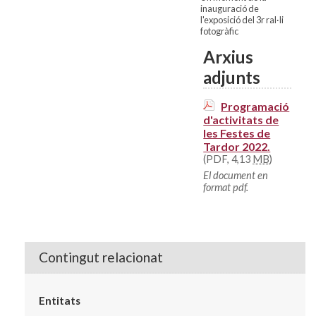
inauguració de
l'exposició del 3r ral·li
fotogràfic
Arxius
adjunts
Programació
d'activitats de
les Festes de
Tardor 2022.
(PDF, 4,13
MB
)
El document en
format pdf.
Contingut relacionat
Entitats