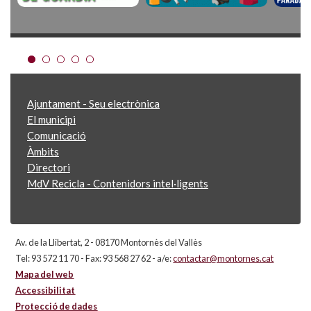
Ajuntament - Seu electrònica
El municipi
Comunicació
Àmbits
Directori
MdV Recicla - Contenidors intel·ligents
Av. de la Llibertat, 2 - 08170 Montornès del Vallès
Tel: 93 572 11 70 - Fax: 93 568 27 62 - a/e:
contactar@montornes.cat
Mapa del web
Accessibilitat
Protecció de dades