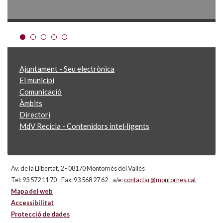
Ajuntament - Seu electrònica
El municipi
Comunicació
Àmbits
Directori
MdV Recicla - Contenidors intel·ligents
Av. de la Llibertat, 2 - 08170 Montornès del Vallès
Tel: 93 572 11 70 - Fax: 93 568 27 62 - a/e:
contactar@montornes.cat
Mapa del web
Accessibilitat
Protecció de dades