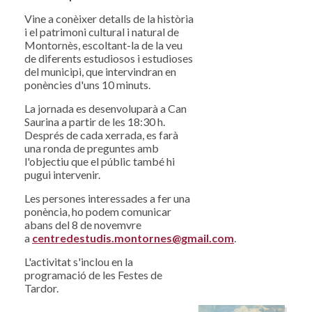
Vine a conèixer detalls de la història
i el patrimoni cultural i natural de
Montornès, escoltant-la de la veu
de diferents estudiosos i estudioses
del municipi, que intervindran en
ponències d'uns 10 minuts.
La jornada es desenvoluparà a Can
Saurina a partir de les 18:30 h.
Després de cada xerrada, es farà
una ronda de preguntes amb
l'objectiu que el públic també hi
pugui intervenir.
Les persones interessades a fer una
ponència, ho podem comunicar
abans del 8 de novemvre
a
centredestudis.montornes@gmail.com
.
L'activitat s'inclou en la
programació de les Festes de
Tardor.