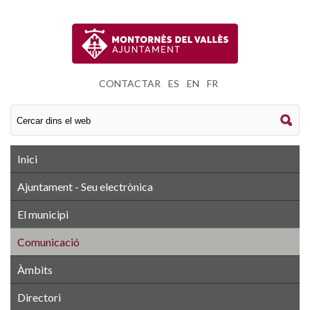
CONTACTAR
|
ES
|
EN
|
FR
Inici
Ajuntament - Seu electrònica
El municipi
Comunicació
Àmbits
Directori