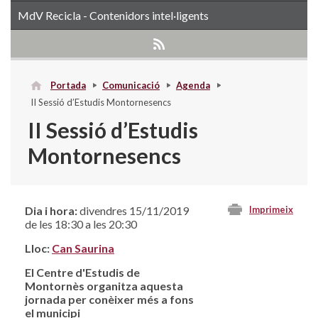
MdV Recicla - Contenidors intel·ligents
Portada
Comunicació
Agenda
II Sessió d’Estudis Montornesencs
II Sessió d’Estudis
Montornesencs
Dia i hora:
divendres 15/11/2019
Imprimeix
de les 18:30 a les 20:30
Lloc:
Can Saurina
El Centre d'Estudis de
Montornès organitza aquesta
jornada per conèixer més a fons
el municipi