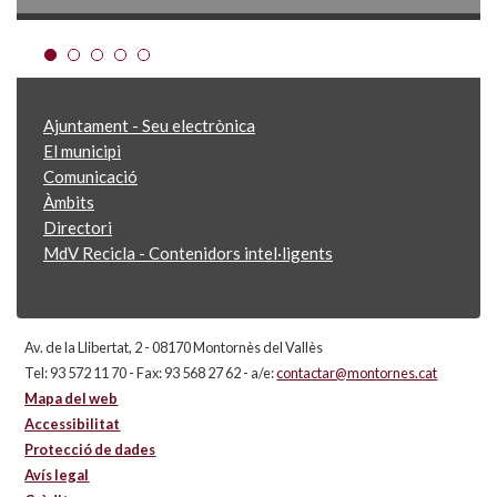
Ajuntament - Seu electrònica
El municipi
Comunicació
Àmbits
Directori
MdV Recicla - Contenidors intel·ligents
Av. de la Llibertat, 2 - 08170 Montornès del Vallès
Tel: 93 572 11 70 - Fax: 93 568 27 62 - a/e:
contactar@montornes.cat
Mapa del web
Accessibilitat
Protecció de dades
Avís legal