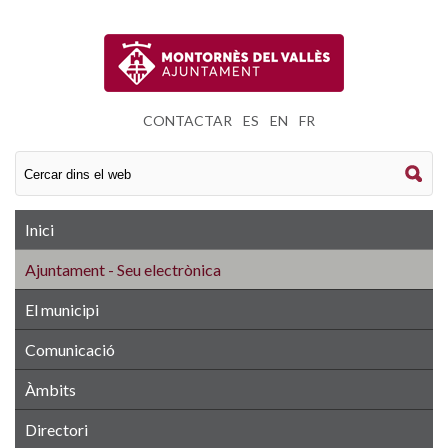
CONTACTAR
|
ES
|
EN
|
FR
Inici
Ajuntament - Seu electrònica
El municipi
Comunicació
Àmbits
Directori