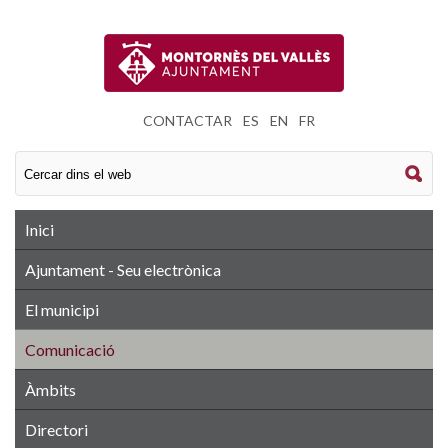
CONTACTAR
|
ES
|
EN
|
FR
Inici
Ajuntament - Seu electrònica
El municipi
Comunicació
Àmbits
Directori