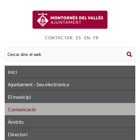
CONTACTAR
|
ES
|
EN
|
FR
Inici
Ajuntament - Seu electrònica
El municipi
Comunicació
Àmbits
Directori