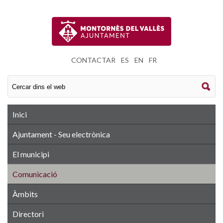
CONTACTAR
|
ES
|
EN
|
FR
Inici
Ajuntament - Seu electrònica
El municipi
Comunicació
Àmbits
Directori