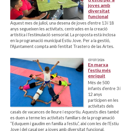
joves amb
diversitat
funcional
Aquest mes de juliol, una desena de joves d'entre 13 i 18
anys segueixen les activitats, centrades en la creació
artística i l’estimulació sensorial. La proposta està inclosa
en la programació municipal Estiu Jove. Per a la gestió,
l'Ajuntament compta amb l’entitat Trastero de las Artes.
07/07/2026
En marxa
l’estiu més
enriquit
Més de 500
infants d’entre 3 i
12 anys
participen en les
activitats dels
casals de vacances de lleure i esportiu. Aquests dies també
es duen a terme les activitats familiars de la programació
“Eduquem i gaudim en família a l’estiu”, així com les de l’Estiu
Jove i del casal per a joves amb diversitat funcional.