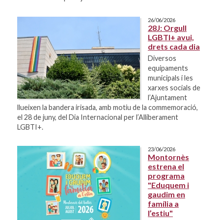
26/06/2026
28J: Orgull
LGBTI+ avui,
drets cada dia
Diversos
equipaments
municipals i les
xarxes socials de
l’Ajuntament
llueixen la bandera irisada, amb motiu de la commemoració,
el 28 de juny, del Dia Internacional per l’Alliberament
LGBTI+.
23/06/2026
Montornès
estrena el
programa
"Eduquem i
gaudim en
família a
l’estiu"