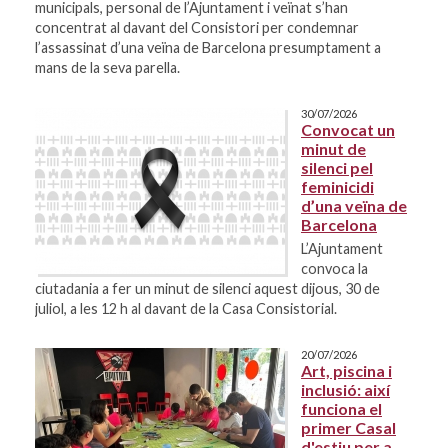
municipals, personal de l’Ajuntament i veïnat s’han
concentrat al davant del Consistori per condemnar
l’assassinat d’una veïna de Barcelona presumptament a
mans de la seva parella.
30/07/2026
Convocat un
minut de
silenci pel
feminicidi
d’una veïna de
Barcelona
L’Ajuntament
convoca la
ciutadania a fer un minut de silenci aquest dijous, 30 de
juliol, a les 12 h al davant de la Casa Consistorial.
20/07/2026
Art, piscina i
inclusió: així
funciona el
primer Casal
d'estiu per a