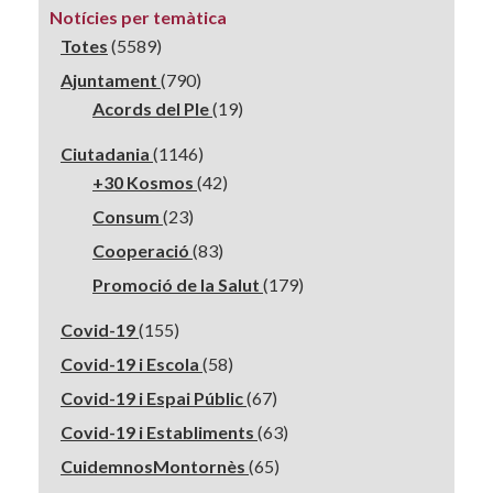
Notícies per temàtica
Totes
(5589)
Ajuntament
(790)
Acords del Ple
(19)
Ciutadania
(1146)
+30 Kosmos
(42)
Consum
(23)
Cooperació
(83)
Promoció de la Salut
(179)
Covid-19
(155)
Covid-19 i Escola
(58)
Covid-19 i Espai Públic
(67)
Covid-19 i Establiments
(63)
CuidemnosMontornès
(65)