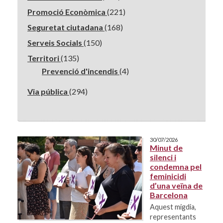
Promoció Econòmica
(221)
Seguretat ciutadana
(168)
Serveis Socials
(150)
Territori
(135)
Prevenció d'incendis
(4)
Via pública
(294)
30/07/2026
Minut de
silenci i
condemna pel
feminicidi
d’una veïna de
Barcelona
Aquest migdia,
representants