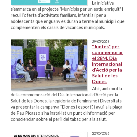
La iniciativa
s’emmarca en el projecte "Municipis per un estiu enriquit" i
recull l’oferta d’activitats familiars, infantils i per a
adolescents que enguany es duran a terme al municipi i que
complementen els casals de vacances municipals.
29/05/2026
“Juntes” per
commemorar
el 28M, Dia
Internacional
d’Acció per la
Salut de les
Dones
Ahir, amb motiu
de la commemoració del Dia Internacional d’Acció per la
Salut de les Dones, la regidoria de Feminisme i Diversitats
va presentar la campanya “Dones i esport”, i avui, a la plaça
de Pau Picasso s’ha instal·lat un punt d’informació per
conscienciar sobre el perill del tabac per a la salut.
22/05/2026